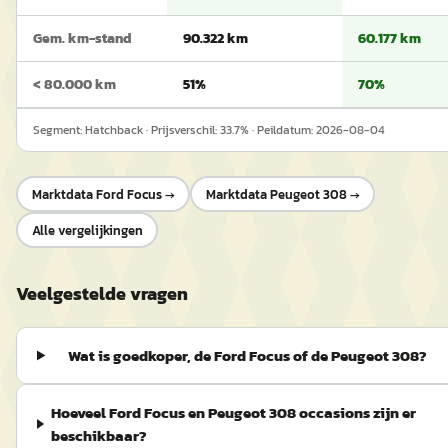
Gem. km-stand
90.322 km
60.177 km
< 80.000 km
51%
70%
Segment:
Hatchback
· Prijsverschil:
33.7
% · Peildatum:
2026-08-04
Marktdata
Ford Focus
→
Marktdata
Peugeot 308
→
Alle vergelijkingen
Veelgestelde vragen
Wat is goedkoper, de Ford Focus of de Peugeot 308?
Hoeveel Ford Focus en Peugeot 308 occasions zijn er
beschikbaar?