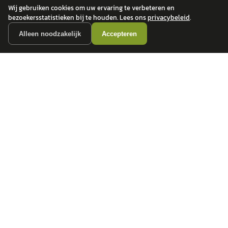
Wij gebruiken cookies om uw ervaring te verbeteren en
bezoekersstatistieken bij te houden. Lees ons
privacybeleid
.
Alleen noodzakelijk
Accepteren
autokopen.nl geeft geen financieel advies en is niet bevoegd om vragen over
financiële producten te beantwoorden. Wij verwijzen door naar erkende, AFM-
vergunde partners.
POPULAIRE MERKEN
Volkswagen
Vind jouw volgende auto bij
Toyota
betrouwbare dealers.
BMW
Mercedes-Benz
Audi
Ford