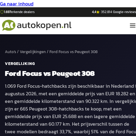
Ga naar inhoud
1.697
erkende dealers
4,4
·
352.814
Google-reviews
Auto's
/
Vergelijkingen
/
Ford Focus
vs
Peugeot 308
VERGELIJKING
Ford Focus
vs
Peugeot 308
1.069 Ford Focus-hatchbacks zijn beschikbaar in Nederland 
augustus 2026, met een gemiddelde prijs van EUR 18.282 en
een gemiddelde kilometerstand van 90.322 km. In vergelijk
zijn er 665 Peugeot 308-hatchbacks te koop, met een
gemiddelde prijs van EUR 25.688 en een lagere gemiddelde
kilometerstand van 60.177 km. Het prijsverschil tussen de
twee modellen bedraagt 33,7%, waarbij 51% van de Ford Foc