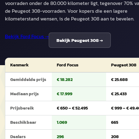
voorraden onder de 80.000 kilometer ligt, tegenover 70% v
de Peugeot 308-voorraden. Voor kopers die een lagere
kilometerstand wensen, is de Peugeot 308 aan te bevelen.
Bekijk
Ford Focus
→
Bekijk
Peugeot 308
→
Kenmerk
Ford Focus
Peugeot 308
Gemiddelde prijs
€ 18.282
€ 25.688
Mediaan prijs
€ 17.999
€ 25.433
Prijsbereik
€ 650 – € 52.495
€ 999 – € 49.
Beschikbaar
1.069
665
Dealers
296
208