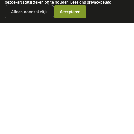
bezoekersstatistieken bij te houden. Lees ons
privacybeleid
.
Alleen noodzakelijk
Accepteren
autokopen.nl geeft geen financieel advies en is niet bevoegd om vragen over
financiële producten te beantwoorden. Wij verwijzen door naar erkende, AFM-
vergunde partners.
POPULAIRE MERKEN
Volkswagen
Vind jouw volgende auto bij
Toyota
betrouwbare dealers.
BMW
Mercedes-Benz
Audi
Ford
Opel