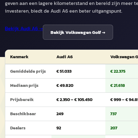
geven aan een lagere kilometerstand en bereid zijn meer t
investeren, biedt de Audi A6 een beter uitgangspunt.
Bekijk
Audi A6
→
Bekijk
Volkswagen Golf
→
Kenmerk
Audi A6
Volkswagen G
Gemiddelde prijs
€ 51.033
€ 22.375
Mediaan prijs
€ 49.820
€ 21.618
Prijsbereik
€ 2.350 – € 105.450
€ 999 – € 94.
Beschikbaar
249
737
Dealers
92
207