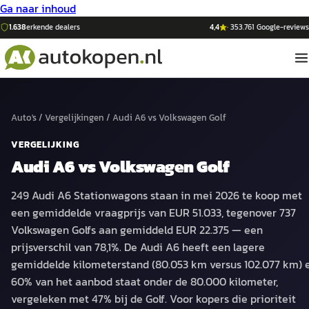
Ga naar inhoud
1.638
erkende dealers
4,4
·
353.761
Google-reviews
Auto's
/
Vergelijkingen
/
Audi A6
vs
Volkswagen Golf
VERGELIJKING
Audi A6
vs
Volkswagen Golf
249 Audi A6 Stationwagons staan in mei 2026 te koop met
een gemiddelde vraagprijs van EUR 51.033, tegenover 737
Volkswagen Golfs aan gemiddeld EUR 22.375 — een
prijsverschil van 78,1%. De Audi A6 heeft een lagere
gemiddelde kilometerstand (80.053 km versus 102.077 km) 
60% van het aanbod staat onder de 80.000 kilometer,
vergeleken met 47% bij de Golf. Voor kopers die prioriteit