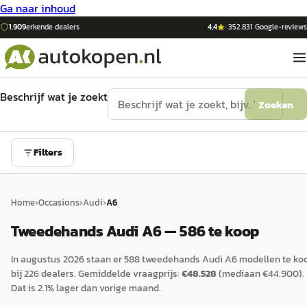
Ga naar inhoud
1.909
erkende dealers
4,4
·
352.831
Google-reviews
Beschrijf wat je zoekt
Zoeken
Filters
Home
›
Occasions
›
Audi
›
A6
Tweedehands Audi A6 — 586 te koop
In
augustus 2026
staan er
588
tweedehands
Audi
A6
modellen te ko
bij
226
dealers.
Gemiddelde vraagprijs:
€
48.528
(mediaan €
44.900
).
Dat is
2.1
%
lager
dan vorige maand.