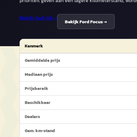
prioriteit geven aan een lagere kilometerstand, word
Bekijk
Audi A6
→
Bekijk
Ford Focus
→
Kenmerk
Gemiddelde prijs
Mediaan prijs
Prijsbereik
Beschikbaar
Dealers
Gem. km-stand