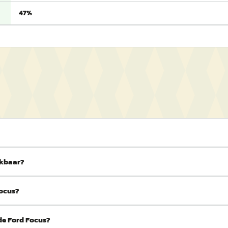
47%
ikbaar?
Focus?
de Ford Focus?