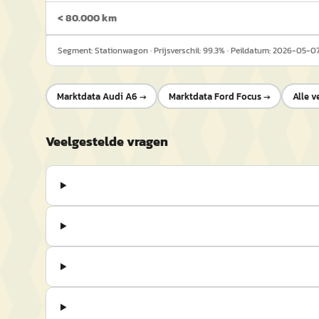
< 80.000 km
Segment:
Stationwagon
· Prijsverschil:
99.3
% · Peildatum:
2026-05-0
Marktdata
Audi A6
→
Marktdata
Ford Focus
→
Alle v
Veelgestelde vragen