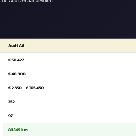
t de Audi A6 aanbevolen.
Audi A6
€ 50.427
€ 48.900
€ 2.350 – € 105.450
252
97
83.149 km