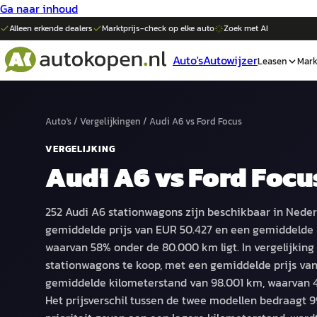
Ga naar inhoud
Alleen erkende dealers
Marktprijs-check op elke
auto
Zoek met AI
Auto's
Autowijzer
Leasen
Mark
Auto's
/
Vergelijkingen
/
Audi A6
vs
Ford Focus
VERGELIJKING
Audi A6
vs
Ford Focu
252 Audi A6 stationwagons zijn beschikbaar in Neder
gemiddelde prijs van EUR 50.427 en een gemiddelde 
waarvan 58% onder de 80.000 km ligt. In vergelijking 
stationwagons te koop, met een gemiddelde prijs van
gemiddelde kilometerstand van 98.001 km, waarvan 
Het prijsverschil tussen de twee modellen bedraagt 9