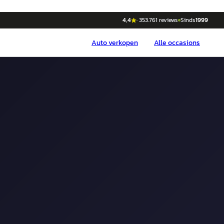
4,4
·
353.761
reviews
Sinds
1999
Auto
verkopen
Alle occasions