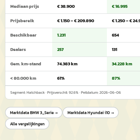
Mediaan prijs
€ 38.900
€ 16.995
Prijsbereik
€ 1.150 – € 209.890
€ 1.250 – € 24
Beschikbaar
1.231
654
Dealers
257
131
Gem. km-stand
74.383 km
34.228 km
< 80.000 km
61%
87%
Segment:
Hatchback
· Prijsverschil:
92.6
% · Peildatum:
2026-06-06
Marktdata
BMW 3_Serie
→
Marktdata
Hyundai i10
→
Alle vergelijkingen