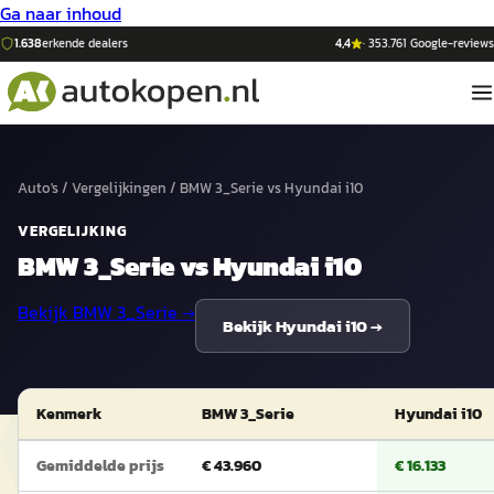
Ga naar inhoud
1.638
erkende dealers
4,4
·
353.761
Google-reviews
Auto's
/
Vergelijkingen
/
BMW 3_Serie
vs
Hyundai i10
VERGELIJKING
BMW 3_Serie
vs
Hyundai i10
Bekijk
BMW 3_Serie
→
Bekijk
Hyundai i10
→
Kenmerk
BMW 3_Serie
Hyundai i10
Gemiddelde prijs
€ 43.960
€ 16.133