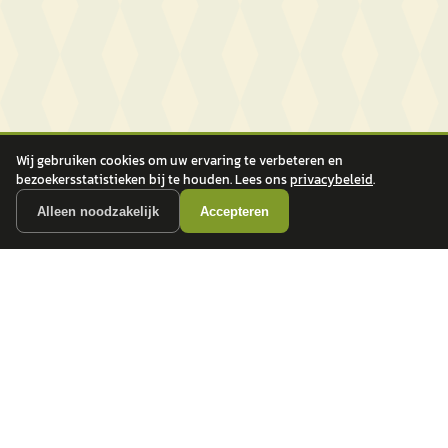
Wij gebruiken cookies om uw ervaring te verbeteren en
bezoekersstatistieken bij te houden. Lees ons
privacybeleid
.
Alleen noodzakelijk
Accepteren
autokopen.nl geeft geen financieel advies en is niet bevoegd om vragen over
financiële producten te beantwoorden. Wij verwijzen door naar erkende, AFM-
vergunde partners.