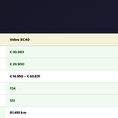
Volvo XC40
€ 30.983
€ 29.900
€ 14.950 – € 63.831
724
122
81.455 km