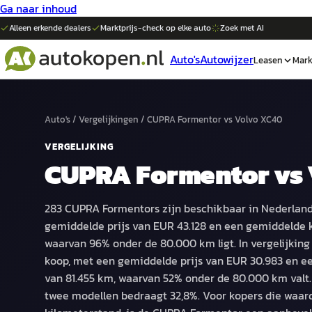
Ga naar inhoud
Alleen erkende dealers
Marktprijs-check op elke
auto
Zoek met AI
Auto's
Autowijzer
Leasen
Mark
Auto's
/
Vergelijkingen
/
CUPRA Formentor
vs
Volvo XC40
VERGELIJKING
CUPRA Formentor
vs
283 CUPRA Formentors zijn beschikbaar in Nederland
gemiddelde prijs van EUR 43.128 en een gemiddelde 
waarvan 96% onder de 80.000 km ligt. In vergelijking 
koop, met een gemiddelde prijs van EUR 30.983 en e
van 81.455 km, waarvan 52% onder de 80.000 km valt. 
twee modellen bedraagt 32,8%. Voor kopers die waar