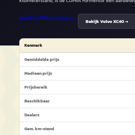
kilometerstand, is de CUPRA Formentor een aanbeve
Bekijk
CUPRA Formentor
→
Bekijk
Volvo XC40
→
Kenmerk
Gemiddelde prijs
Mediaan prijs
Prijsbereik
Beschikbaar
Dealers
Gem. km-stand