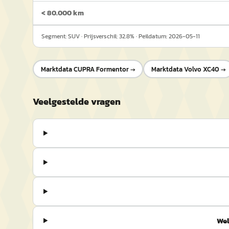
< 80.000 km
Segment:
SUV
· Prijsverschil:
32.8
% · Peildatum:
2026-05-11
Marktdata
CUPRA Formentor
→
Marktdata
Volvo XC40
→
Veelgestelde vragen
Wel