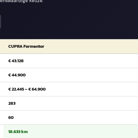
lenswaardige keuze.
CUPRA Formentor
€ 43.128
€ 44.900
€ 22.445 – € 64.900
283
60
18.633 km