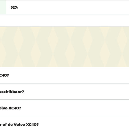
52%
XC40?
beschikbaar?
Volvo XC40?
r of de Volvo XC40?