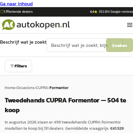
Ga naar inhoud
1.711
erkende dealers
4,4
·
352.814
Google-reviews
Beschrijf wat je zoekt
Zoeken
Filters
Home
›
Occasions
›
CUPRA
›
Formentor
Tweedehands CUPRA Formentor — 504 te
koop
In
augustus 2026
staan er
499
tweedehands
CUPRA
Formentor
modellen te koop bij
131
dealers.
Gemiddelde vraagprijs:
€
41.529