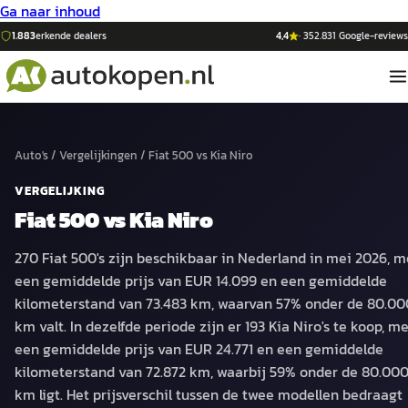
Ga naar inhoud
1.883
erkende dealers
4,4
·
352.831
Google-reviews
Auto's
/
Vergelijkingen
/
Fiat 500
vs
Kia Niro
VERGELIJKING
Fiat 500
vs
Kia Niro
270 Fiat 500's zijn beschikbaar in Nederland in mei 2026, m
een gemiddelde prijs van EUR 14.099 en een gemiddelde
kilometerstand van 73.483 km, waarvan 57% onder de 80.00
km valt. In dezelfde periode zijn er 193 Kia Niro's te koop, m
een gemiddelde prijs van EUR 24.771 en een gemiddelde
kilometerstand van 72.872 km, waarbij 59% onder de 80.00
km ligt. Het prijsverschil tussen de twee modellen bedraagt