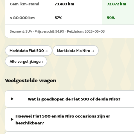
Gem. km-stand
73.483 km
72.872 km
< 80.000 km
57%
59%
Segment:
SUV
· Prijsverschil:
54.9
% · Peildatum:
2026-05-03
Marktdata
Fiat 500
→
Marktdata
Kia Niro
→
Alle vergelijkingen
Veelgestelde vragen
Wat is goedkoper, de Fiat 500 of de Kia Niro?
Hoeveel Fiat 500 en Kia Niro occasions zijn er
beschikbaar?