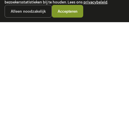
bezoekersstatistieken bij te houden. Lees ons
privacybeleid
.
Alleen noodzakelijk
Accepteren
autokopen.nl geeft geen financieel advies en is niet bevoegd om vragen over
financiële producten te beantwoorden. Wij verwijzen door naar erkende, AFM-
vergunde partners.
POPULAIRE MERKEN
Volkswagen
Vind jouw volgende auto bij
Toyota
betrouwbare dealers.
BMW
Mercedes-Benz
Audi
Ford
Opel