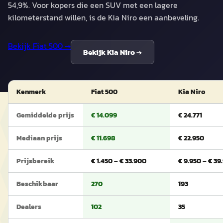
54,9%. Voor kopers die een SUV met een lagere
kilometerstand willen, is de Kia Niro een aanbeveling.
Bekijk
Fiat 500
→
Bekijk
Kia Niro
→
Kenmerk
Fiat 500
Kia Niro
Gemiddelde prijs
€ 14.099
€ 24.771
Mediaan prijs
€ 11.698
€ 22.950
Prijsbereik
€ 1.450 – € 33.900
€ 9.950 – € 39
Beschikbaar
270
193
Dealers
102
35