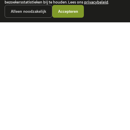
bezoekersstatistieken bij te houden. Lees ons
privacybeleid
.
Alleen noodzakelijk
Accepteren
autokopen.nl geeft geen financieel advies en is niet bevoegd om vragen over
financiële producten te beantwoorden. Wij verwijzen door naar erkende, AFM-
vergunde partners.
POPULAIRE MERKEN
Volkswagen
Vind jouw volgende auto bij
Toyota
betrouwbare dealers.
BMW
Mercedes-Benz
Audi
Ford
Opel