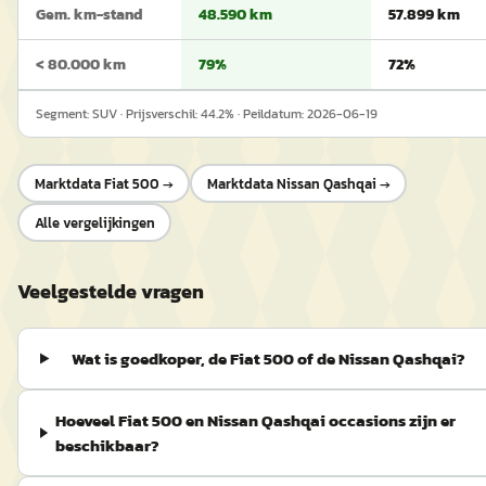
Gem. km-stand
48.590 km
57.899 km
< 80.000 km
79%
72%
Segment:
SUV
· Prijsverschil:
44.2
% · Peildatum:
2026-06-19
Marktdata
Fiat 500
→
Marktdata
Nissan Qashqai
→
Alle vergelijkingen
Veelgestelde vragen
Wat is goedkoper, de Fiat 500 of de Nissan Qashqai?
Hoeveel Fiat 500 en Nissan Qashqai occasions zijn er
beschikbaar?