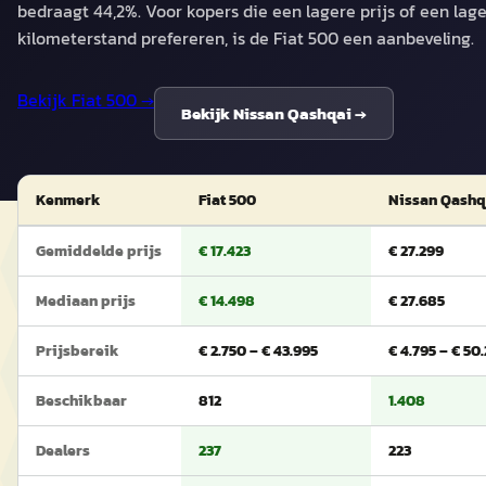
bedraagt 44,2%. Voor kopers die een lagere prijs of een lag
kilometerstand prefereren, is de Fiat 500 een aanbeveling.
Bekijk
Fiat 500
→
Bekijk
Nissan Qashqai
→
Kenmerk
Fiat 500
Nissan Qashq
Gemiddelde prijs
€ 17.423
€ 27.299
Mediaan prijs
€ 14.498
€ 27.685
Prijsbereik
€ 2.750 – € 43.995
€ 4.795 – € 50
Beschikbaar
812
1.408
Dealers
237
223