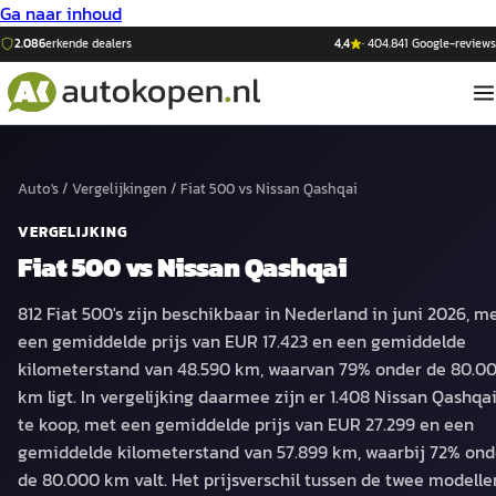
Ga naar inhoud
2.086
erkende dealers
4,4
·
404.841
Google-reviews
Auto's
/
Vergelijkingen
/
Fiat 500
vs
Nissan Qashqai
VERGELIJKING
Fiat 500
vs
Nissan Qashqai
812 Fiat 500's zijn beschikbaar in Nederland in juni 2026, m
een gemiddelde prijs van EUR 17.423 en een gemiddelde
kilometerstand van 48.590 km, waarvan 79% onder de 80.0
km ligt. In vergelijking daarmee zijn er 1.408 Nissan Qashqai
te koop, met een gemiddelde prijs van EUR 27.299 en een
gemiddelde kilometerstand van 57.899 km, waarbij 72% ond
de 80.000 km valt. Het prijsverschil tussen de twee modelle