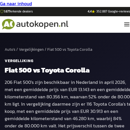
Ga naar inhoud
1.677
erkende dealers
4,4
·
352.887
Google-reviews
Auto's
/
Vergelijkingen
/
Fiat 500
vs
Toyota Corolla
VERGELIJKING
Fiat 500
vs
Toyota Corolla
206 Fiat 500's zijn beschikbaar in Nederland in april 2026,
met een gemiddelde prijs van EUR 13.143 en een gemiddeld
kilometerstand van 80.356 km, waarvan 52% onder de 80.0
km ligt. In vergelijking daarmee zijn er 116 Toyota Corolla's t
koop, met een gemiddelde prijs van EUR 30.913 en een
gemiddelde kilometerstand van 46.280 km, waarbij 84%
onder de 80.000 km valt. Het prijsverschil tussen de twee