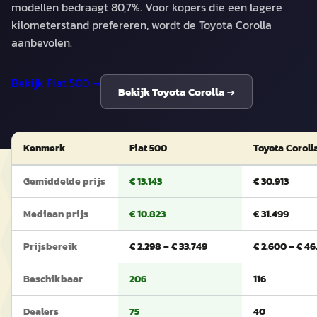
modellen bedraagt 80,7%. Voor kopers die een lagere
kilometerstand prefereren, wordt de Toyota Corolla
aanbevolen.
Bekijk
Fiat 500
→
Bekijk
Toyota Corolla
→
Kenmerk
Fiat 500
Toyota Coroll
Gemiddelde prijs
€ 13.143
€ 30.913
Mediaan prijs
€ 10.823
€ 31.499
Prijsbereik
€ 2.298 – € 33.749
€ 2.600 – € 46
Beschikbaar
206
116
Dealers
75
40