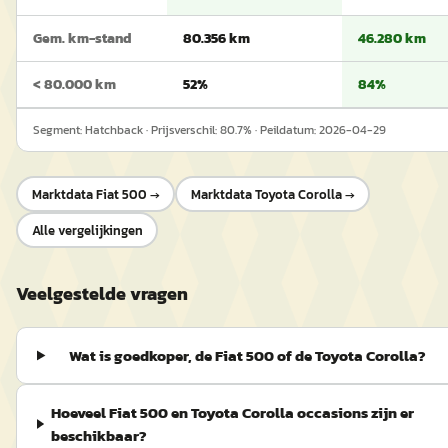
Gem. km-stand
80.356 km
46.280 km
< 80.000 km
52%
84%
Segment:
Hatchback
· Prijsverschil:
80.7
% · Peildatum:
2026-04-29
Marktdata
Fiat 500
→
Marktdata
Toyota Corolla
→
Alle vergelijkingen
Veelgestelde vragen
Wat is goedkoper, de Fiat 500 of de Toyota Corolla?
Hoeveel Fiat 500 en Toyota Corolla occasions zijn er
beschikbaar?