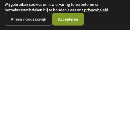
Wij gebruiken cookies om uw ervaring te verbeteren en
bezoekersstatistieken bij te houden. Lees ons
privacybeleid
.
Alleen noodzakelijk
Accepteren
autokopen.nl geeft geen financieel advies en is niet bevoegd om vragen over
financiële producten te beantwoorden. Wij verwijzen door naar erkende, AFM-
vergunde partners.
POPULAIRE MERKEN
Volkswagen
Vind jouw volgende auto bij
Toyota
betrouwbare dealers.
BMW
Mercedes-Benz
Audi
Ford