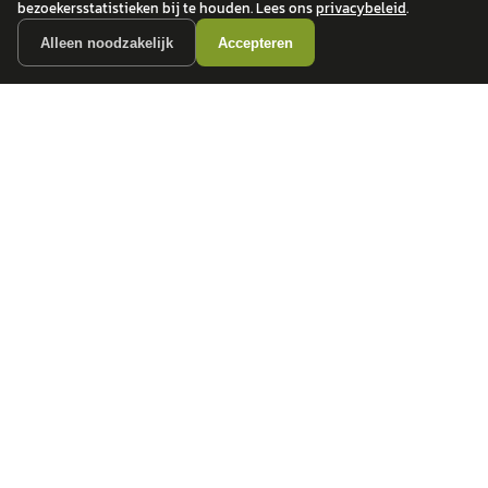
bezoekersstatistieken bij te houden. Lees ons
privacybeleid
.
Alleen noodzakelijk
Accepteren
autokopen.nl geeft geen financieel advies en is niet bevoegd om vragen over
financiële producten te beantwoorden. Wij verwijzen door naar erkende, AFM-
vergunde partners.
POPULAIRE MERKEN
Volkswagen
Vind jouw volgende auto bij
Toyota
betrouwbare dealers.
BMW
Mercedes-Benz
Audi
Ford
Opel