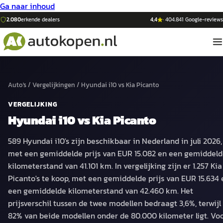
Ga naar inhoud
2.080
erkende dealers
4,4
·
404.841
Google-reviews
Auto's
/
Vergelijkingen
/
Hyundai i10
vs
Kia Picanto
VERGELIJKING
Hyundai i10
vs
Kia Picanto
589 Hyundai i10's zijn beschikbaar in Nederland in juli 2026,
met een gemiddelde prijs van EUR 15.082 en een gemiddel
kilometerstand van 41.101 km. In vergelijking zijn er 1.257 Kia
Picanto's te koop, met een gemiddelde prijs van EUR 15.634 
een gemiddelde kilometerstand van 42.460 km. Het
prijsverschil tussen de twee modellen bedraagt 3,6%, terwijl
82% van beide modellen onder de 80.000 kilometer ligt. Vo