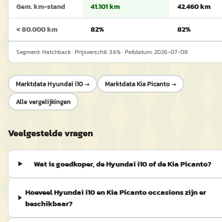
Gem. km-stand
41.101 km
42.460 km
< 80.000 km
82%
82%
Segment:
Hatchback
· Prijsverschil:
3.6
% · Peildatum:
2026-07-08
Marktdata
Hyundai i10
→
Marktdata
Kia Picanto
→
Alle vergelijkingen
Veelgestelde vragen
Wat is goedkoper, de Hyundai i10 of de Kia Picanto?
Hoeveel Hyundai i10 en Kia Picanto occasions zijn er
beschikbaar?