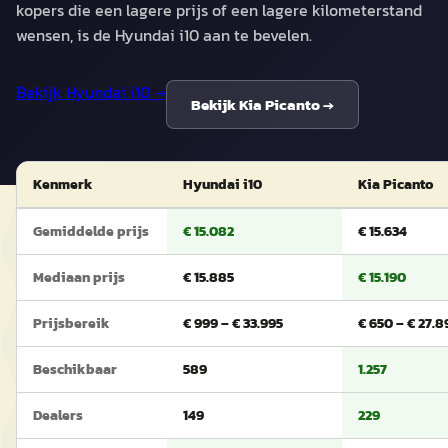
kopers die een lagere prijs of een lagere kilometerstand
wensen, is de Hyundai i10 aan te bevelen.
Bekijk
Hyundai i10
→
Bekijk
Kia Picanto
→
Kenmerk
Hyundai i10
Kia Picanto
Gemiddelde prijs
€ 15.082
€ 15.634
Mediaan prijs
€ 15.885
€ 15.190
Prijsbereik
€ 999 – € 33.995
€ 650 – € 27.8
Beschikbaar
589
1.257
Dealers
149
229