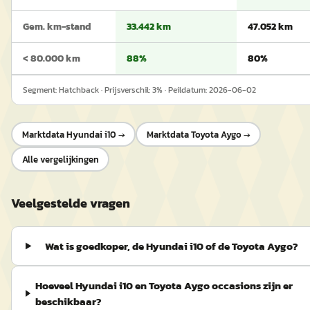
Gem. km-stand
33.442 km
47.052 km
< 80.000 km
88%
80%
Segment:
Hatchback
· Prijsverschil:
3
% · Peildatum:
2026-06-02
Marktdata
Hyundai i10
→
Marktdata
Toyota Aygo
→
Alle vergelijkingen
Veelgestelde vragen
Wat is goedkoper, de Hyundai i10 of de Toyota Aygo?
Hoeveel Hyundai i10 en Toyota Aygo occasions zijn er
beschikbaar?