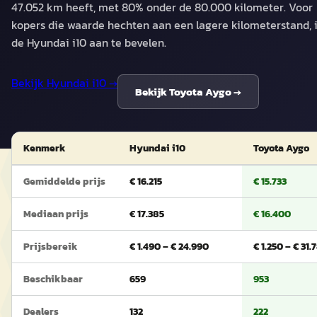
47.052 km heeft, met 80% onder de 80.000 kilometer. Voor
kopers die waarde hechten aan een lagere kilometerstand, 
de Hyundai i10 aan te bevelen.
Bekijk
Hyundai i10
→
Bekijk
Toyota Aygo
→
Kenmerk
Hyundai i10
Toyota Aygo
Gemiddelde prijs
€ 16.215
€ 15.733
Mediaan prijs
€ 17.385
€ 16.400
Prijsbereik
€ 1.490 – € 24.990
€ 1.250 – € 31.
Beschikbaar
659
953
Dealers
132
222