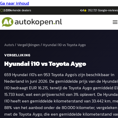
Ga naar inhoud
2.039
erkende dealers
4,4
·
352.721
Google-reviews
Auto's
/
Vergelijkingen
/
Hyundai i10
vs
Toyota Aygo
VERGELIJKING
Hyundai i10
vs
Toyota Aygo
659 Hyundai i10's en 953 Toyota Aygo's zijn beschikbaar in
Nederland in juni 2026. De gemiddelde prijs van de Hyundai
i10 bedraagt EUR 16.215, terwijl de Toyota Aygo gemiddeld 
15.733 kost, wat een prijsverschil van 3% oplevert. De Hyunda
i10 heeft een gemiddelde kilometerstand van 33.442 km, m
88% van het aanbod onder de 80.000 kilometer, vergeleken
met de Toyota Aygo, die een gemiddelde kilometerstand va