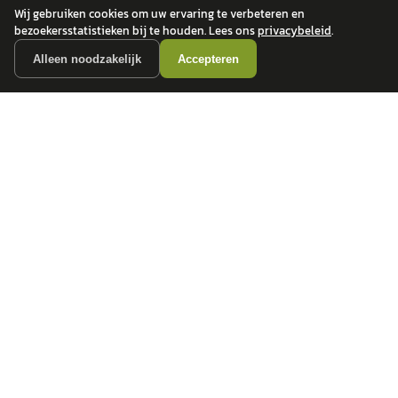
Wij gebruiken cookies om uw ervaring te verbeteren en
bezoekersstatistieken bij te houden. Lees ons
privacybeleid
.
Alleen noodzakelijk
Accepteren
autokopen.nl geeft geen financieel advies en is niet bevoegd om vragen over
financiële producten te beantwoorden. Wij verwijzen door naar erkende, AFM-
vergunde partners.
POPULAIRE MERKEN
Volkswagen
Vind jouw volgende auto bij
Toyota
betrouwbare dealers.
BMW
Mercedes-Benz
Audi
Ford