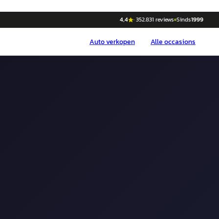
4,4
·
352.831
reviews
Sinds
1999
Auto
verkopen
Alle occasions