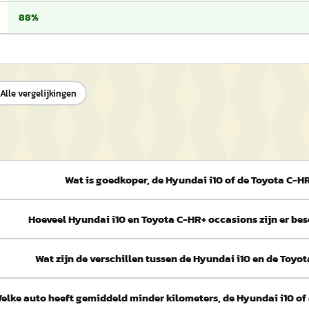
88%
Alle vergelijkingen
Wat is goedkoper, de Hyundai i10 of de Toyota C-H
Hoeveel Hyundai i10 en Toyota C-HR+ occasions zijn er be
Wat zijn de verschillen tussen de Hyundai i10 en de Toyo
elke auto heeft gemiddeld minder kilometers, de Hyundai i10 of