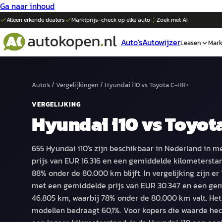
Ga naar inhoud
Alleen erkende dealers
Marktprijs-check op elke
auto
Zoek met AI
Auto's
Autowijzer
Leasen
Mark
Auto's
/
Vergelijkingen
/
Hyundai i10
vs
Toyota C-HR+
VERGELIJKING
Hyundai i10
vs
Toyot
655 Hyundai i10's zijn beschikbaar in Nederland in 
prijs van EUR 16.316 en een gemiddelde kilometersta
88% onder de 80.000 km blijft. In vergelijking zijn er 
met een gemiddelde prijs van EUR 30.347 en een ge
46.805 km, waarbij 78% onder de 80.000 km valt. Het 
modellen bedraagt 60,1%. Voor kopers die waarde hec