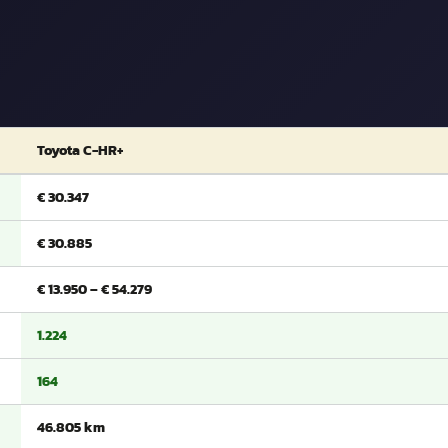
Toyota C-HR+
€ 30.347
€ 30.885
€ 13.950 – € 54.279
1.224
164
46.805 km