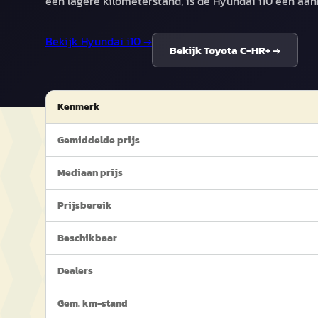
een lagere kilometerstand, is de Hyundai i10 een aan
Bekijk
Hyundai i10
→
Bekijk
Toyota C-HR+
→
Kenmerk
Gemiddelde prijs
Mediaan prijs
Prijsbereik
Beschikbaar
Dealers
Gem. km-stand