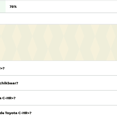
78%
R+?
schikbaar?
ta C-HR+?
 de Toyota C-HR+?