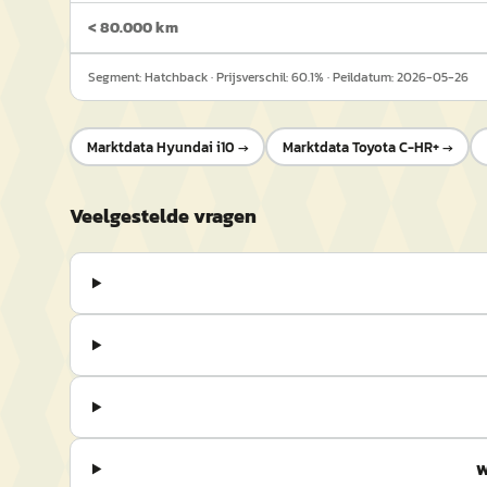
< 80.000 km
Segment:
Hatchback
· Prijsverschil:
60.1
% · Peildatum:
2026-05-26
Marktdata
Hyundai i10
→
Marktdata
Toyota C-HR+
→
Veelgestelde vragen
W