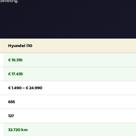
beveling.
Hyundai i10
€ 16.316
€ 17.435
€ 1.490 – € 24.990
655
127
32.720 km