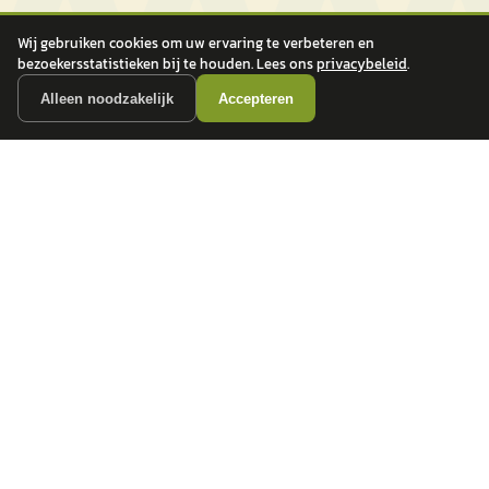
Wij gebruiken cookies om uw ervaring te verbeteren en
bezoekersstatistieken bij te houden. Lees ons
privacybeleid
.
Alleen noodzakelijk
Accepteren
autokopen.nl geeft geen financieel advies en is niet bevoegd om vragen over
financiële producten te beantwoorden. Wij verwijzen door naar erkende, AFM-
vergunde partners.
POPULAIRE MERKEN
Volkswagen
Vind jouw volgende auto bij
Toyota
betrouwbare dealers.
BMW
Mercedes-Benz
Audi