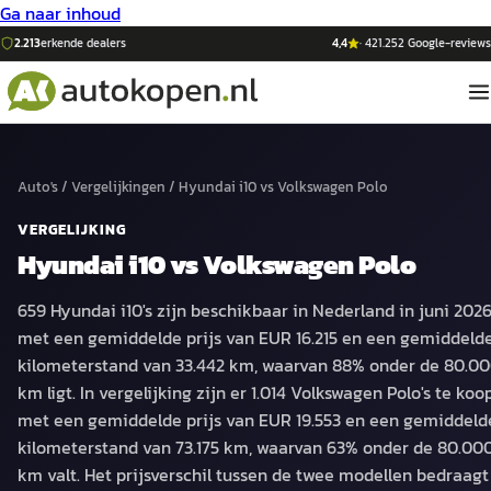
Ga naar inhoud
2.213
erkende dealers
4,4
·
421.252
Google-reviews
Auto's
/
Vergelijkingen
/
Hyundai i10
vs
Volkswagen Polo
VERGELIJKING
Hyundai i10
vs
Volkswagen Polo
659 Hyundai i10's zijn beschikbaar in Nederland in juni 2026
met een gemiddelde prijs van EUR 16.215 en een gemiddeld
kilometerstand van 33.442 km, waarvan 88% onder de 80.0
km ligt. In vergelijking zijn er 1.014 Volkswagen Polo's te koop
met een gemiddelde prijs van EUR 19.553 en een gemiddeld
kilometerstand van 73.175 km, waarvan 63% onder de 80.00
km valt. Het prijsverschil tussen de twee modellen bedraagt