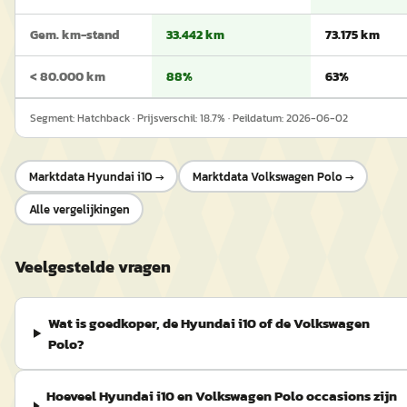
Gem. km-stand
33.442 km
73.175 km
< 80.000 km
88%
63%
Segment:
Hatchback
· Prijsverschil:
18.7
% · Peildatum:
2026-06-02
Marktdata
Hyundai i10
→
Marktdata
Volkswagen Polo
→
Alle vergelijkingen
Veelgestelde vragen
Wat is goedkoper, de Hyundai i10 of de Volkswagen
Polo?
Hoeveel Hyundai i10 en Volkswagen Polo occasions zijn