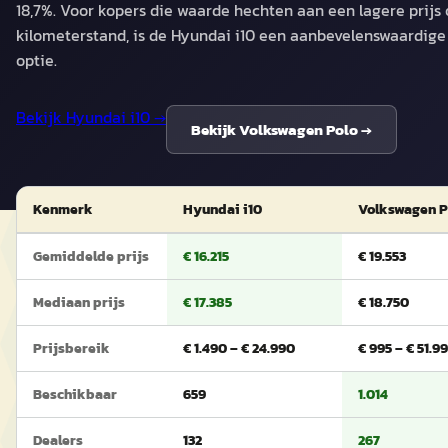
18,7%. Voor kopers die waarde hechten aan een lagere prijs 
kilometerstand, is de Hyundai i10 een aanbevelenswaardige
optie.
Bekijk
Hyundai i10
→
Bekijk
Volkswagen Polo
→
Kenmerk
Hyundai i10
Volkswagen P
Gemiddelde prijs
€ 16.215
€ 19.553
Mediaan prijs
€ 17.385
€ 18.750
Prijsbereik
€ 1.490 – € 24.990
€ 995 – € 51.9
Beschikbaar
659
1.014
Dealers
132
267