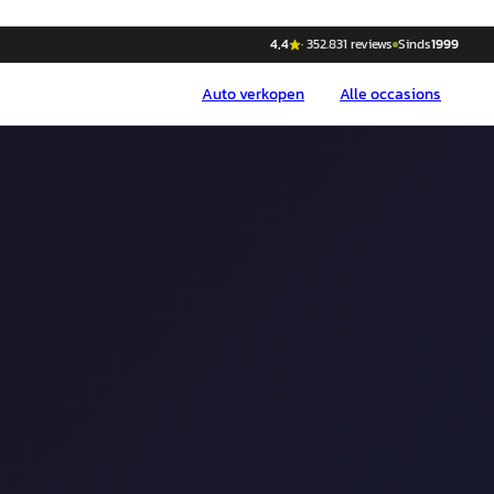
4,4
·
352.831
reviews
Sinds
1999
Auto
verkopen
Alle occasions