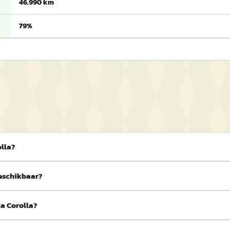
46.990 km
79%
olla?
beschikbaar?
ta Corolla?