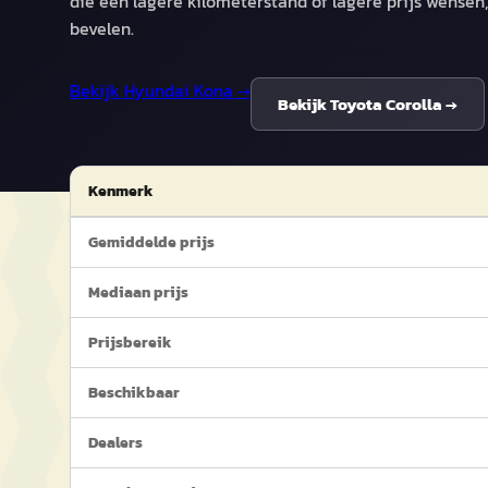
die een lagere kilometerstand of lagere prijs wensen
bevelen.
Bekijk
Hyundai Kona
→
Bekijk
Toyota Corolla
→
Kenmerk
Gemiddelde prijs
Mediaan prijs
Prijsbereik
Beschikbaar
Dealers