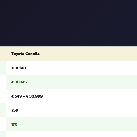
Toyota Corolla
€ 31.148
€ 31.845
€ 549 – € 50.999
759
178