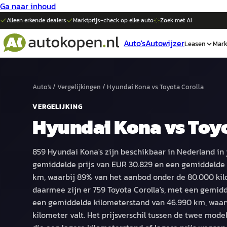
Ga naar inhoud
Alleen erkende dealers
Marktprijs-check op elke
auto
Zoek met AI
Auto's
Autowijzer
Leasen
Mark
Auto's
/
Vergelijkingen
/
Hyundai Kona
vs
Toyota Corolla
VERGELIJKING
Hyundai Kona
vs
Toyo
859 Hyundai Kona's zijn beschikbaar in Nederland in 
gemiddelde prijs van EUR 30.829 en een gemiddelde 
km, waarbij 89% van het aanbod onder de 80.000 kilom
daarmee zijn er 759 Toyota Corolla's, met een gemidd
een gemiddelde kilometerstand van 46.990 km, waa
kilometer valt. Het prijsverschil tussen de twee mode