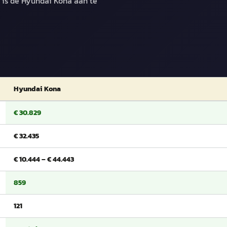
, is de Hyundai Kona aan te
Hyundai Kona
€ 30.829
€ 32.435
€ 10.444 – € 44.443
859
121