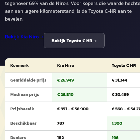
tegenover 69% van de Niro's. Voor kopers die waarde hecht
aan een lagere kilometerstand, is de Toyota C-HR aan te
bevelen.
Bekijk
Kia Niro
→
Bekijk
Toyota C HR
→
Kenmerk
Kia Niro
Toyota C HR
Gemiddelde prijs
€ 26.949
€ 31.344
Mediaan prijs
€ 26.810
€ 30.499
Prijsbereik
€ 951 – € 56.900
€ 568 – € 54.2
Beschikbaar
787
1.300
Dealers
182
196