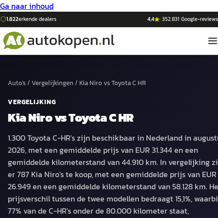
Ga naar inhoud
1.822
erkende dealers
4,4
·
352.831
Google-reviews
Auto's
/
Vergelijkingen
/
Kia Niro
vs
Toyota C HR
VERGELIJKING
Kia Niro
vs
Toyota C HR
1.300 Toyota C-HR's zijn beschikbaar in Nederland in august
2026, met een gemiddelde prijs van EUR 31.344 en een
gemiddelde kilometerstand van 44.910 km. In vergelijking zi
er 787 Kia Niro's te koop, met een gemiddelde prijs van EUR
26.949 en een gemiddelde kilometerstand van 58.128 km. He
prijsverschil tussen de twee modellen bedraagt 15,1%, waarbi
77% van de C-HR's onder de 80.000 kilometer staat,