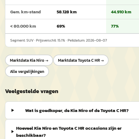
Gem. km-stand
58.128 km
44.910 km
< 80.000 km
69%
77%
Segment:
SUV
· Prijsverschil:
15.1
% · Peildatum:
2026-08-07
Marktdata
Kia Niro
→
Marktdata
Toyota C HR
→
Alle vergelijkingen
Veelgestelde vragen
Wat is goedkoper, de Kia Niro of de Toyota C HR?
Hoeveel Kia Niro en Toyota C HR occasions zijn er
beschikbaar?