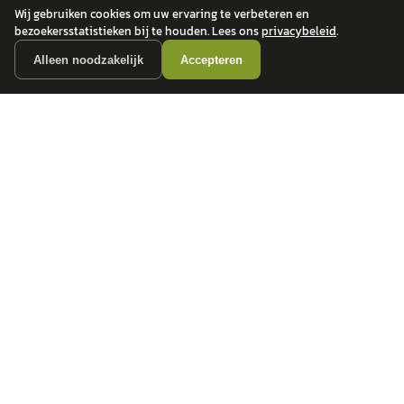
Wij gebruiken cookies om uw ervaring te verbeteren en
bezoekersstatistieken bij te houden. Lees ons
privacybeleid
.
Alleen noodzakelijk
Accepteren
autokopen.nl geeft geen financieel advies en is niet bevoegd om vragen over
financiële producten te beantwoorden. Wij verwijzen door naar erkende, AFM-
vergunde partners.
POPULAIRE MERKEN
Volkswagen
Vind jouw volgende auto bij
Toyota
betrouwbare dealers.
BMW
Mercedes-Benz
Audi
Ford