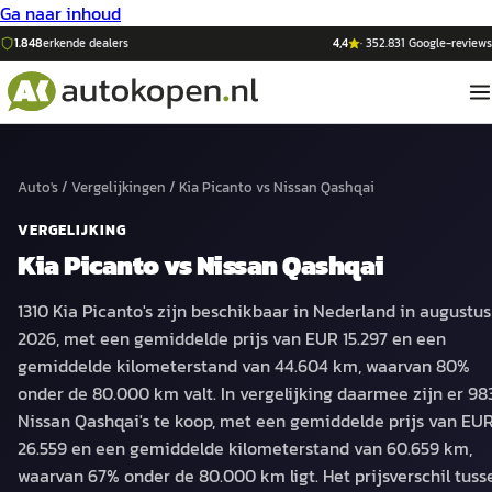
Ga naar inhoud
1.848
erkende dealers
4,4
·
352.831
Google-reviews
Auto's
/
Vergelijkingen
/
Kia Picanto
vs
Nissan Qashqai
VERGELIJKING
Kia Picanto
vs
Nissan Qashqai
1310 Kia Picanto's zijn beschikbaar in Nederland in augustus
2026, met een gemiddelde prijs van EUR 15.297 en een
gemiddelde kilometerstand van 44.604 km, waarvan 80%
onder de 80.000 km valt. In vergelijking daarmee zijn er 98
Nissan Qashqai's te koop, met een gemiddelde prijs van EU
26.559 en een gemiddelde kilometerstand van 60.659 km,
waarvan 67% onder de 80.000 km ligt. Het prijsverschil tuss