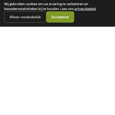
Wij gebruiken cookies om uw ervaring te verbeteren en
bezoekersstatistieken bij te houden. Lees ons
privacybeleid
.
Alleen noodzakelijk
Accepteren
autokopen.nl geeft geen financieel advies en is niet bevoegd om vragen over
financiële producten te beantwoorden. Wij verwijzen door naar erkende, AFM-
vergunde partners.
POPULAIRE MERKEN
Volkswagen
Vind jouw volgende auto bij
Toyota
betrouwbare dealers.
BMW
Mercedes-Benz
Audi
Ford