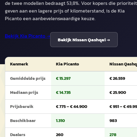
de twee modellen bedraagt 53,8%. Voor kopers die prioriteit
geven aan een lagere prijs of kilometerstand, is de Kia
Picanto een aanbevelenswaardige keuze.
Bekijk
Kia Picanto
→
Bekijk
Nissan Qashqai
→
Kenmerk
Kia Picanto
Nissan Qashq
Gemiddelde prijs
€ 15.297
€ 26.559
Mediaan prijs
€ 14.735
€ 25.900
Prijsbereik
€ 775 – € 44.900
€ 951 – € 49.9
Beschikbaar
1.310
983
Dealers
260
278