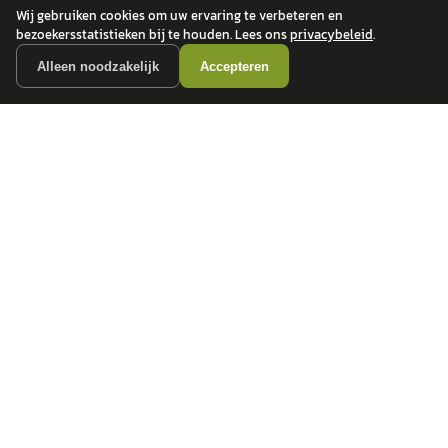
Wij gebruiken cookies om uw ervaring te verbeteren en
bezoekersstatistieken bij te houden. Lees ons
privacybeleid
.
Alleen noodzakelijk
Accepteren
autokopen.nl geeft geen financieel advies en is niet bevoegd om vragen over
financiële producten te beantwoorden. Wij verwijzen door naar erkende, AFM-
vergunde partners.
POPULAIRE MERKEN
Volkswagen
Vind jouw volgende auto bij
Toyota
betrouwbare dealers.
BMW
Mercedes-Benz
Audi
Ford