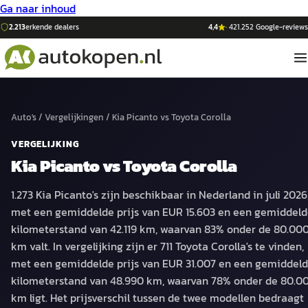
Ga naar inhoud
2.213
erkende dealers
4,4
·
421.252
Google-reviews
Auto's
/
Vergelijkingen
/
Kia Picanto
vs
Toyota Corolla
VERGELIJKING
Kia Picanto
vs
Toyota Corolla
1.273 Kia Picanto's zijn beschikbaar in Nederland in juli 2026
met een gemiddelde prijs van EUR 15.603 en een gemiddel
kilometerstand van 42.119 km, waarvan 83% onder de 80.00
km valt. In vergelijking zijn er 711 Toyota Corolla's te vinden,
met een gemiddelde prijs van EUR 31.007 en een gemiddel
kilometerstand van 48.990 km, waarvan 78% onder de 80.0
km ligt. Het prijsverschil tussen de twee modellen bedraagt