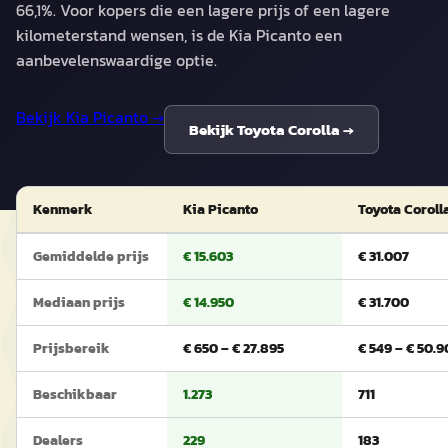
66,1%. Voor kopers die een lagere prijs of een lagere
kilometerstand wensen, is de Kia Picanto een
aanbevelenswaardige optie.
Bekijk
Kia Picanto
→
Bekijk
Toyota Corolla
→
Kenmerk
Kia Picanto
Toyota Coroll
Gemiddelde prijs
€ 15.603
€ 31.007
Mediaan prijs
€ 14.950
€ 31.700
Prijsbereik
€ 650 – € 27.895
€ 549 – € 50.
Beschikbaar
1.273
711
Dealers
229
183