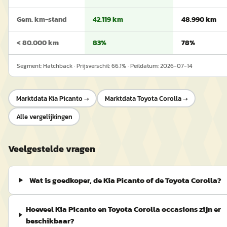
Gem. km-stand
42.119 km
48.990 km
< 80.000 km
83%
78%
Segment:
Hatchback
· Prijsverschil:
66.1
% · Peildatum:
2026-07-14
Marktdata
Kia Picanto
→
Marktdata
Toyota Corolla
→
Alle vergelijkingen
Veelgestelde vragen
Wat is goedkoper, de Kia Picanto of de Toyota Corolla?
Hoeveel Kia Picanto en Toyota Corolla occasions zijn er
beschikbaar?