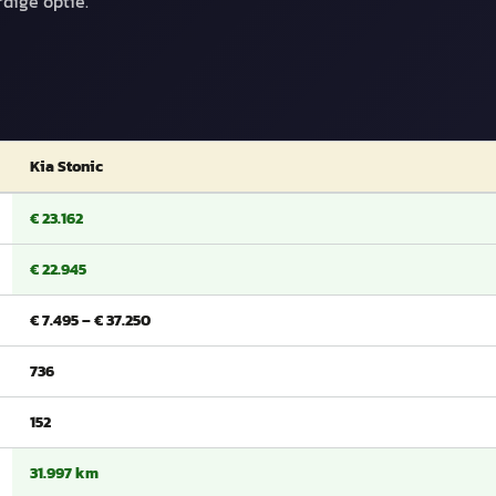
dige optie.
Kia Stonic
€ 23.162
€ 22.945
€ 7.495 – € 37.250
736
152
31.997 km