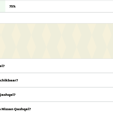
75%
ai?
eschikbaar?
 Qashqai?
de Nissan Qashqai?