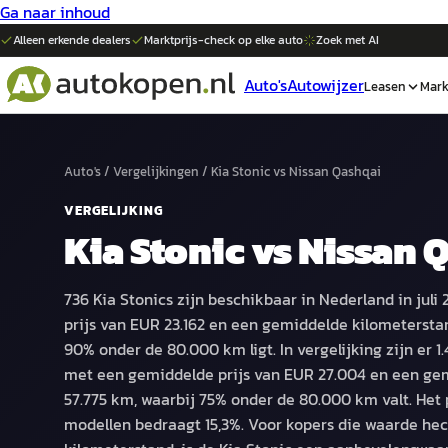
Ga naar inhoud
Alleen erkende dealers
Marktprijs-check op elke
auto
Zoek met AI
Auto's
Autowijzer
Leasen
Mark
Auto's
/
Vergelijkingen
/
Kia Stonic
vs
Nissan Qashqai
VERGELIJKING
Kia Stonic
vs
Nissan 
736 Kia Stonics zijn beschikbaar in Nederland in jul
prijs van EUR 23.162 en een gemiddelde kilometersta
90% onder de 80.000 km ligt. In vergelijking zijn er 1
met een gemiddelde prijs van EUR 27.004 en een ge
57.775 km, waarbij 75% onder de 80.000 km valt. Het 
modellen bedraagt 15,3%. Voor kopers die waarde hec