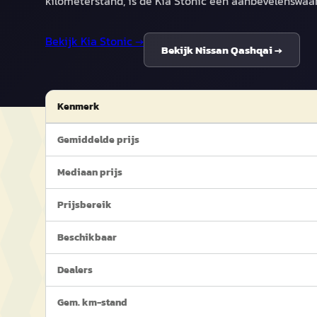
kilometerstand, is de Kia Stonic een aanbevelenswaar
Bekijk
Kia Stonic
→
Bekijk
Nissan Qashqai
→
Kenmerk
Gemiddelde prijs
Mediaan prijs
Prijsbereik
Beschikbaar
Dealers
Gem. km-stand