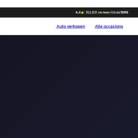
4,4
·
352.831
reviews
Sinds
1999
Auto
verkopen
Alle occasions