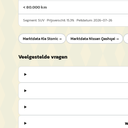
< 80.000 km
Segment:
SUV
· Prijsverschil:
15.3
% · Peildatum:
2026-07-26
Marktdata
Kia Stonic
→
Marktdata
Nissan Qashqai
→
Veelgestelde vragen
W