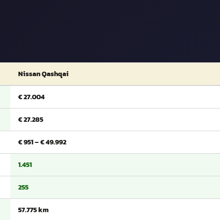
Nissan Qashqai
€ 27.004
€ 27.285
€ 951 – € 49.992
1.451
255
57.775 km