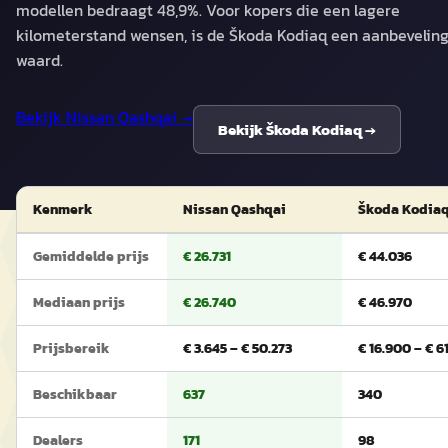
modellen bedraagt 48,9%. Voor kopers die een lagere
kilometerstand wensen, is de Škoda Kodiaq een aanbevelin
waard.
Bekijk
Nissan Qashqai
→
Bekijk
Škoda Kodiaq
→
Kenmerk
Nissan Qashqai
Škoda Kodia
Gemiddelde prijs
€ 26.731
€ 44.036
Mediaan prijs
€ 26.740
€ 46.970
Prijsbereik
€ 3.645 – € 50.273
€ 16.900 – € 6
Beschikbaar
637
340
Dealers
171
98