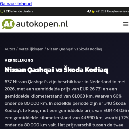
Ga naar inhoud
2.213
erkende dealers
4,4
·
421.252
Google-reviews
Auto's
/
Vergelijkingen
/
Nissan Qashqai
vs
Škoda Kodiaq
VERGELIJKING
Nissan Qashqai
vs
Škoda Kodiaq
637 Nissan Qashqai's zijn beschikbaar in Nederland in mei
2026, met een gemiddelde prijs van EUR 26.731 en een
gemiddelde kilometerstand van 61.068 km, waarvan 66%
onder de 80.000 km. In dezelfde periode zijn er 340 Škoda
Kodiaq's te koop, met een gemiddelde prijs van EUR 44.036
een gemiddelde kilometerstand van 44.590 km, waarbij 72
onder de 80.000 km valt. Het prijsverschil tussen de twee