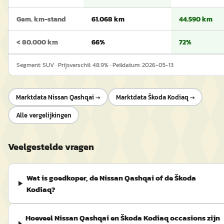
Gem. km-stand
61.068 km
44.590 km
< 80.000 km
66%
72%
Segment:
SUV
· Prijsverschil:
48.9
% · Peildatum:
2026-05-13
Marktdata
Nissan Qashqai
→
Marktdata
Škoda Kodiaq
→
Alle vergelijkingen
Veelgestelde vragen
Wat is goedkoper, de Nissan Qashqai of de Škoda
Kodiaq?
Hoeveel Nissan Qashqai en Škoda Kodiaq occasions zijn