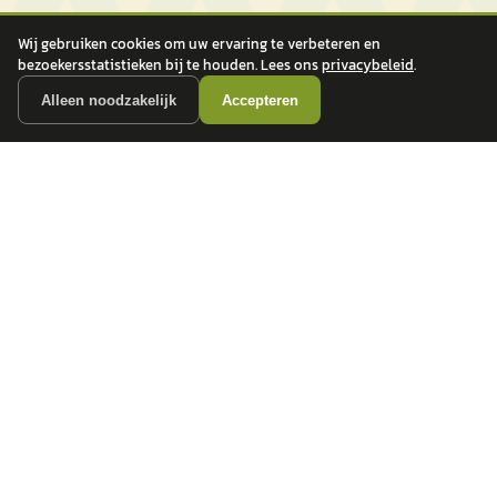
Wij gebruiken cookies om uw ervaring te verbeteren en
bezoekersstatistieken bij te houden. Lees ons
privacybeleid
.
Alleen noodzakelijk
Accepteren
autokopen.nl geeft geen financieel advies en is niet bevoegd om vragen over
financiële producten te beantwoorden. Wij verwijzen door naar erkende, AFM-
vergunde partners.
POPULAIRE MERKEN
Volkswagen
Vind jouw volgende auto bij
Toyota
betrouwbare dealers.
BMW
Mercedes-Benz
Audi