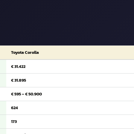
Toyota Corolla
€ 31.422
€ 31.895
€ 595 – € 50.900
624
173