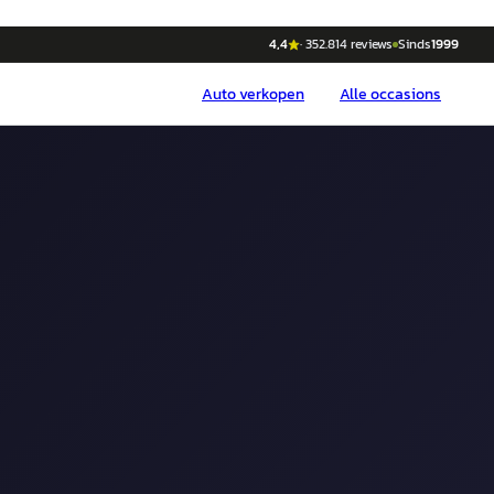
4,4
·
352.814
reviews
Sinds
1999
Auto
verkopen
Alle occasions