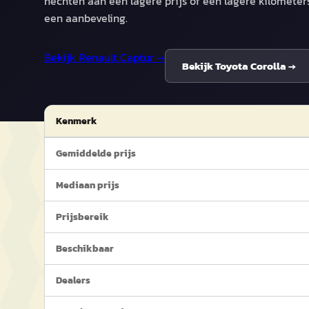
hechten aan een lagere prijs of een lagere kilometer
een aanbeveling.
Bekijk
Renault Captur
→
Bekijk
Toyota Corolla
→
Kenmerk
Gemiddelde prijs
Mediaan prijs
Prijsbereik
Beschikbaar
Dealers