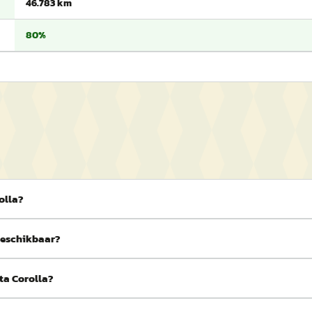
46.783 km
80%
olla?
 beschikbaar?
ta Corolla?