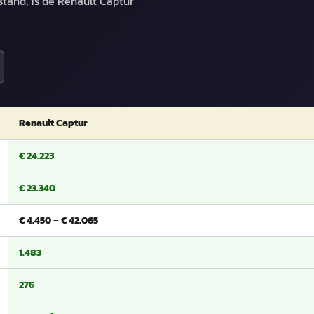
stand, is de Renault Captur
Renault Captur
€ 24.223
€ 23.340
€ 4.450 – € 42.065
1.483
276