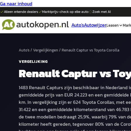
Ga naar inhoud
Alleen erkende dealers
Marktprijs-check op elke
auto
Zoek met AI
Auto's
Autowijzer
Leasen
Mark
Auto's
/
Vergelijkingen
/
Renault Captur
vs
Toyota Corolla
VERGELIJKING
Renault Captur
vs
Toy
1483 Renault Capturs zijn beschikbaar in Nederland 
gemiddelde prijs van EUR 24.223 en een gemiddelde 
km. In vergelijking zijn er 624 Toyota Corollas, met 
31.422 en een gemiddelde kilometerstand van 46.783 k
de twee modellen bedraagt 25,9%, waarbij 79% van d
kilometer heeft gereden, tegenover 80% van de Corol