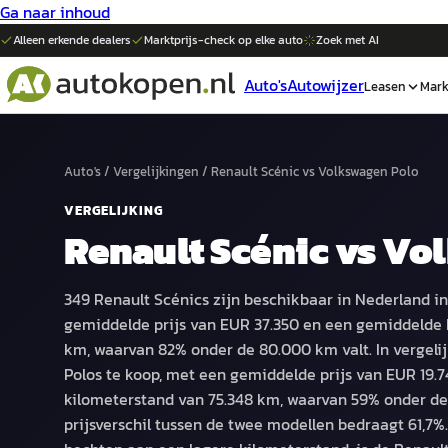
Ga naar inhoud
Alleen erkende dealers
Marktprijs-check op elke
auto
Zoek met AI
Auto's
Autowijzer
Leasen
Mark
Auto's
/
Vergelijkingen
/
Renault Scénic
vs
Volkswagen Polo
VERGELIJKING
Renault Scénic
vs
Vol
349 Renault Scénics zijn beschikbaar in Nederland i
gemiddelde prijs van EUR 37.350 en een gemiddelde 
km, waarvan 82% onder de 80.000 km valt. In vergelij
Polos te koop, met een gemiddelde prijs van EUR 19.
kilometerstand van 75.348 km, waarvan 59% onder de 
prijsverschil tussen de twee modellen bedraagt 61,7%