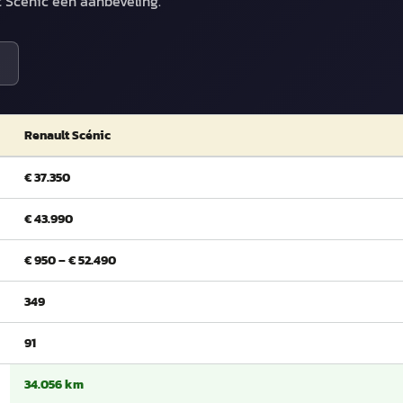
t Scénic een aanbeveling.
Renault Scénic
€ 37.350
€ 43.990
€ 950 – € 52.490
349
91
34.056 km