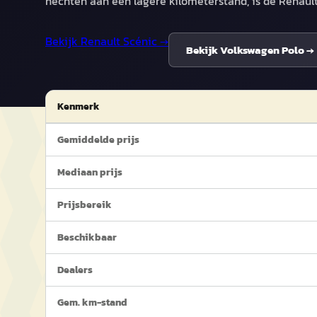
hechten aan een lagere kilometerstand, is de Renaul
Bekijk
Renault Scénic
→
Bekijk
Volkswagen Polo
→
Kenmerk
Gemiddelde prijs
Mediaan prijs
Prijsbereik
Beschikbaar
Dealers
Gem. km-stand