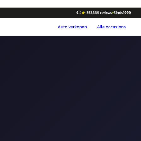
4,4
·
353.369
reviews
Sinds
1999
Auto
verkopen
Alle occasions