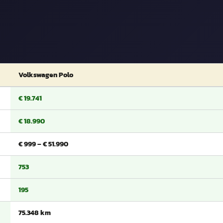
Volkswagen Polo
€ 19.741
€ 18.990
€ 999 – € 51.990
753
195
75.348 km