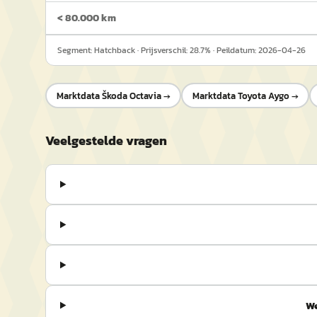
< 80.000 km
Segment:
Hatchback
· Prijsverschil:
28.7
% · Peildatum:
2026-04-26
Marktdata
Škoda Octavia
→
Marktdata
Toyota Aygo
→
Veelgestelde vragen
We