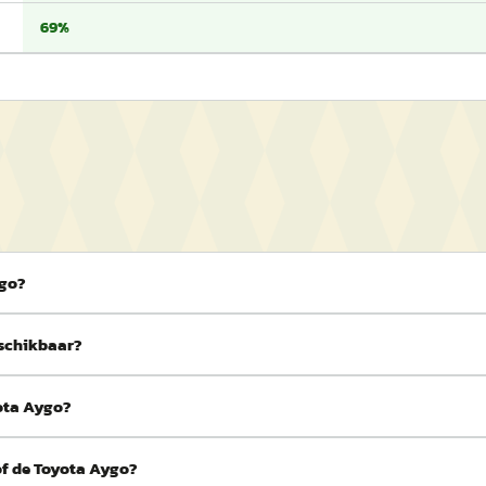
69%
ygo?
eschikbaar?
yota Aygo?
of de Toyota Aygo?