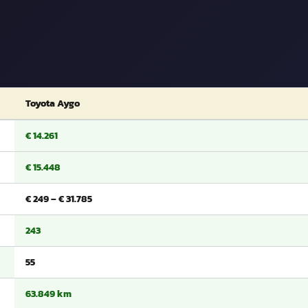
Toyota Aygo
€ 14.261
€ 15.448
€ 249 – € 31.785
243
55
63.849 km