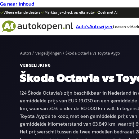
Ga naar inhoud
Alleen erkende dealers
Marktprijs-check op elke
auto
Zoek met AI
Auto's
Autowijzer
Leasen
Mark
Auto's
/
Vergelijkingen
/
Škoda Octavia
vs
Toyota Aygo
VERGELIJKING
Škoda Octavia
vs
Toy
124 Škoda Octavia's zijn beschikbaar in Nederland in 
gemiddelde prijs van EUR 19.030 en een gemiddelde 
km, waarvan 30% onder de 80.000 km valt. In tegenste
Toyota Aygo's te koop, met een gemiddelde prijs van 
gemiddelde kilometerstand van 63.849 km, waarbij 6
Het prijsverschil tussen de twee modellen bedraagt 2