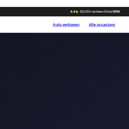
4,4
·
352.814
reviews
Sinds
1999
Auto
verkopen
Alle occasions