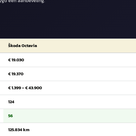
Aygo een aanbeveling.
Škoda Octavia
€ 19.030
€ 19.370
€ 1.399 – € 43.900
124
56
125.834 km