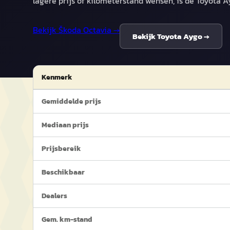
lagere prijs of kilometerstand wensen, is de Toyota 
Bekijk
Škoda Octavia
→
Bekijk
Toyota Aygo
→
Kenmerk
Gemiddelde prijs
Mediaan prijs
Prijsbereik
Beschikbaar
Dealers
Gem. km-stand