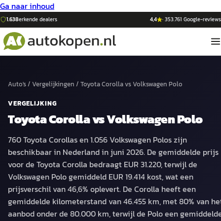
Ga naar inhoud
1.638
erkende dealers
4,4
·
353.761
Google-reviews
Auto's
/
Vergelijkingen
/
Toyota Corolla
vs
Volkswagen Polo
VERGELIJKING
Toyota Corolla
vs
Volkswagen Polo
760 Toyota Corollas en 1.056 Volkswagen Polos zijn
beschikbaar in Nederland in juni 2026. De gemiddelde prijs
voor de Toyota Corolla bedraagt EUR 31.220, terwijl de
Volkswagen Polo gemiddeld EUR 19.414 kost, wat een
prijsverschil van 46,6% oplevert. De Corolla heeft een
gemiddelde kilometerstand van 46.455 km, met 80% van he
aanbod onder de 80.000 km, terwijl de Polo een gemiddeld