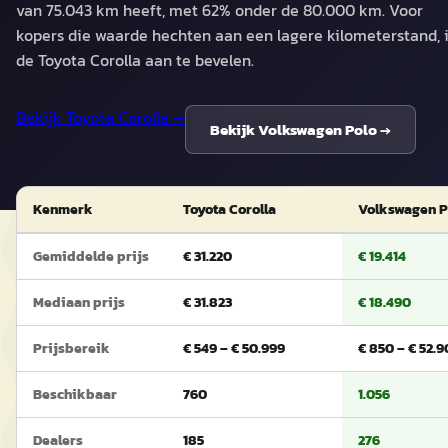
van 75.043 km heeft, met 62% onder de 80.000 km. Voor
kopers die waarde hechten aan een lagere kilometerstand, 
de Toyota Corolla aan te bevelen.
Bekijk
Toyota Corolla
→
Bekijk
Volkswagen Polo
→
Kenmerk
Toyota Corolla
Volkswagen P
Gemiddelde prijs
€ 31.220
€ 19.414
Mediaan prijs
€ 31.823
€ 18.490
Prijsbereik
€ 549 – € 50.999
€ 850 – € 52.
Beschikbaar
760
1.056
Dealers
185
276