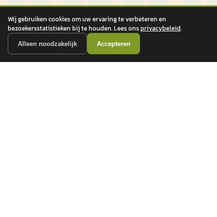
Wij gebruiken cookies om uw ervaring te verbeteren en
bezoekersstatistieken bij te houden. Lees ons
privacybeleid
.
Alleen noodzakelijk
Accepteren
autokopen.nl geeft geen financieel advies en is niet bevoegd om vragen over
financiële producten te beantwoorden. Wij verwijzen door naar erkende, AFM-
vergunde partners.
POPULAIRE MERKEN
Volkswagen
Vind jouw volgende auto bij
Toyota
betrouwbare dealers.
BMW
Mercedes-Benz
Audi