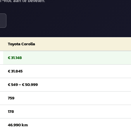
T-Roc aan te bevelen.
Toyota Corolla
€ 31.148
€ 31.845
€ 549 – € 50.999
759
178
46.990 km