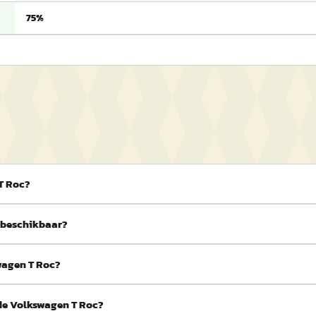
75%
 T Roc?
r beschikbaar?
swagen T Roc?
 de Volkswagen T Roc?