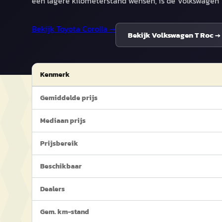
een lagere kilometerstand wensen, is de Volkswagen 
Bekijk
Toyota Corolla
→
Bekijk
Volkswagen T Roc
→
Kenmerk
Gemiddelde prijs
Mediaan prijs
Prijsbereik
Beschikbaar
Dealers
Gem. km-stand