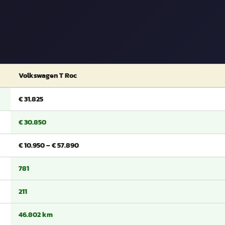
Volkswagen T Roc
€ 31.825
€ 30.850
€ 10.950 – € 57.890
781
211
46.802 km