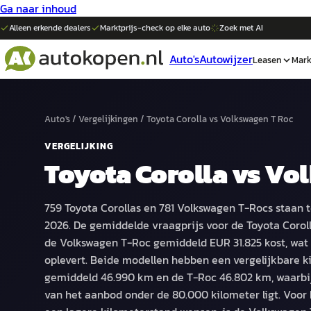
Ga naar inhoud
Alleen erkende dealers
Marktprijs-check op elke
auto
Zoek met AI
Auto's
Autowijzer
Leasen
Mark
Auto's
/
Vergelijkingen
/
Toyota Corolla
vs
Volkswagen T Roc
VERGELIJKING
Toyota Corolla
vs
Vol
759 Toyota Corollas en 781 Volkswagen T-Rocs staan t
2026. De gemiddelde vraagprijs voor de Toyota Corolla
de Volkswagen T-Roc gemiddeld EUR 31.825 kost, wat e
oplevert. Beide modellen hebben een vergelijkbare k
gemiddeld 46.990 km en de T-Roc 46.802 km, waarbij
van het aanbod onder de 80.000 kilometer ligt. Voor k