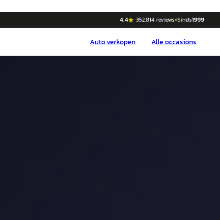
4,4
·
352.814
reviews
Sinds
1999
Auto
verkopen
Alle occasions