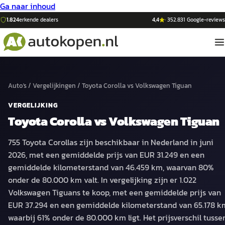
Ga naar inhoud
1.824
erkende dealers
4,4
·
352.831
Google-reviews
Auto's
/
Vergelijkingen
/
Toyota Corolla
vs
Volkswagen Tiguan
VERGELIJKING
Toyota Corolla
vs
Volkswagen Tiguan
755 Toyota Corollas zijn beschikbaar in Nederland in juni
2026, met een gemiddelde prijs van EUR 31.249 en een
gemiddelde kilometerstand van 46.459 km, waarvan 80%
onder de 80.000 km valt. In vergelijking zijn er 1.022
Volkswagen Tiguans te koop, met een gemiddelde prijs van
EUR 37.294 en een gemiddelde kilometerstand van 65.178 k
waarbij 61% onder de 80.000 km ligt. Het prijsverschil tusse