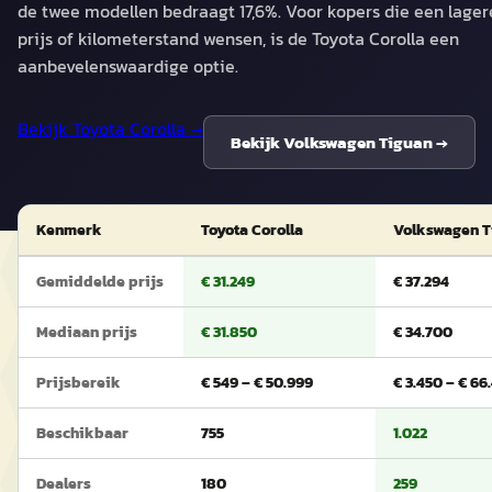
de twee modellen bedraagt 17,6%. Voor kopers die een lager
prijs of kilometerstand wensen, is de Toyota Corolla een
aanbevelenswaardige optie.
Bekijk
Toyota Corolla
→
Bekijk
Volkswagen Tiguan
→
Kenmerk
Toyota Corolla
Volkswagen T
Gemiddelde prijs
€ 31.249
€ 37.294
Mediaan prijs
€ 31.850
€ 34.700
Prijsbereik
€ 549 – € 50.999
€ 3.450 – € 66
Beschikbaar
755
1.022
Dealers
180
259