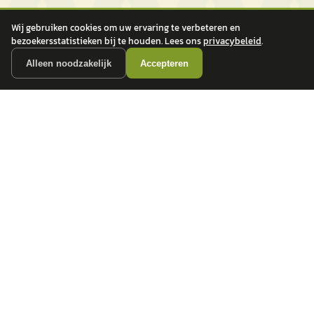
Wij gebruiken cookies om uw ervaring te verbeteren en
bezoekersstatistieken bij te houden. Lees ons
privacybeleid
.
Alleen noodzakelijk
Accepteren
autokopen.nl geeft geen financieel advies en is niet bevoegd om vragen over
financiële producten te beantwoorden. Wij verwijzen door naar erkende, AFM-
vergunde partners.
POPULAIRE MERKEN
Volkswagen
Vind jouw volgende auto bij
Toyota
betrouwbare dealers.
BMW
Mercedes-Benz
Audi