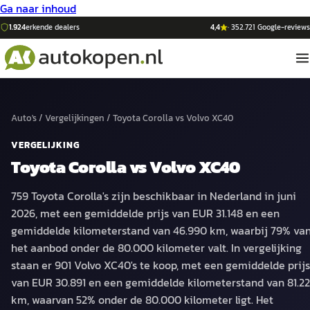
Ga naar inhoud
1.924
erkende dealers
4,4
·
352.721
Google-reviews
Auto's
/
Vergelijkingen
/
Toyota Corolla
vs
Volvo XC40
VERGELIJKING
Toyota Corolla
vs
Volvo XC40
759 Toyota Corolla's zijn beschikbaar in Nederland in juni
2026, met een gemiddelde prijs van EUR 31.148 en een
gemiddelde kilometerstand van 46.990 km, waarbij 79% va
het aanbod onder de 80.000 kilometer valt. In vergelijking
staan er 901 Volvo XC40's te koop, met een gemiddelde prijs
van EUR 30.891 en een gemiddelde kilometerstand van 81.2
km, waarvan 52% onder de 80.000 kilometer ligt. Het