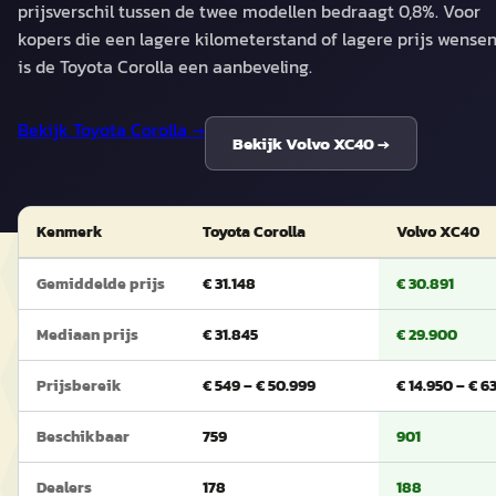
prijsverschil tussen de twee modellen bedraagt 0,8%. Voor
kopers die een lagere kilometerstand of lagere prijs wensen
is de Toyota Corolla een aanbeveling.
Bekijk
Toyota Corolla
→
Bekijk
Volvo XC40
→
Kenmerk
Toyota Corolla
Volvo XC40
Gemiddelde prijs
€ 31.148
€ 30.891
Mediaan prijs
€ 31.845
€ 29.900
Prijsbereik
€ 549 – € 50.999
€ 14.950 – € 6
Beschikbaar
759
901
Dealers
178
188