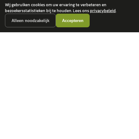
Wij gebruiken cookies om uw ervaring te verbeteren en
bezoekersstatistieken bij te houden. Lees ons
privacybeleid
.
Alleen noodzakelijk
Accepteren
autokopen.nl geeft geen financieel advies en is niet bevoegd om vragen over
financiële producten te beantwoorden. Wij verwijzen door naar erkende, AFM-
vergunde partners.
POPULAIRE MERKEN
Volkswagen
Vind jouw volgende auto bij
Toyota
betrouwbare dealers.
BMW
Mercedes-Benz
Audi
Ford