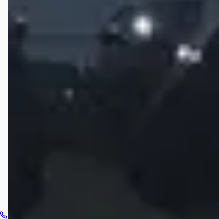
Hoeveel occasions heeft Hyundai-dealer Hedin
Automotive in Hoogeveen?
Welke brandstoftypen biedt Hyundai-dealer Hedin
Automotive in Hoogeveen aan?
Welke automerken verkoopt Hyundai-dealer Hedin
Automotive in Hoogeveen?
Hoe neem ik contact op met Hyundai-dealer Hedin
Automotive in Hoogeveen?
Bel dealer
Routebeschrijving