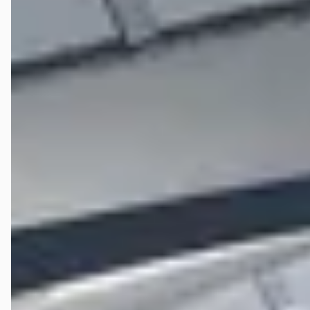
de vestiging.
M. Mol
★
☆☆☆☆
januari 2026
In eerste instantie was ik redelijk te spreken over dit bedrijf, vooral
door de vriendelijkheid van de medewerkers. Echter heb ik sinds mijn
melding van 17 september nog steeds te maken met een groot
probleem van mijn auto. Mijn tractiebatterij is kapot en dit is op 30
september door hen geconstateerd. Ik kreeg te horen dat dit niet
onder de fabrieksgarantie viel, waardoor ik weer in gesprek ging met
het bedrijf waar ik de auto heb aangekocht. Na meerdere
contactmomenten bleek het wel om fabrieksgarantie te gaan, wat mij
heel veel geld scheelt. Eind oktober was het onderdeel geleverd en
kon er een afspraak ingepland worden, wat een dag zou duren. Aan
het einde van de dag heb ik ze gebeld en kreeg ik te horen dat de
auto nog uit elkaar lag en dat het verkeerde onderdeel is geleverd. De
dag erna kon ik de auto ophalen, maar was hij dus nog niet gemaakt.
Binnen 2 of 3 weken zou het goede onderdeel binnen zijn, maar tot
op heden nog niets vernomen. Zelf 1 keer contact gezocht, maar
zonder resultaat. Naast de gemaakte kosten van het uitlezen, die ook
voor de Peugeot Dealer horen te zijn is mij verteld, rij ik sinds