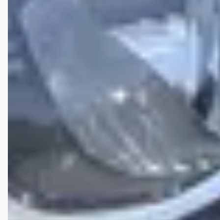
Henk Bos
★
☆☆☆☆
maart 2026
Het is dat je verplicht bent om een ster in te vullen anders zou het
nul of zelfs negatief zijn. Bij intake herstel auto (was verplicht om
naar de dealer te gaan) nog nooit iemand gezien die zo een gebrek
aan empathie heeft en je zelfs niet aankijkt als hij praat. Eerst
tekenen voor herstel en pas dan wordt er verder gekeken. Even
wegbrengen is er niet bij en loop maar daar de bus, die niet rijdt!!.
Een hartpatiënt laten ze dan ook maar, in de regen, een lange afstand
lopen. Herstel duurder langer dan beloofd maar er wordt zelfs geen
contact opgenomen dat dit zo is. Na herstel loopt de auto nog niet
goed en ik moet maar naar mijn eigen garage gaan terwijl voor het
herstel de auto goed liep. Met andere woorden er komen nog een
keer extra kosten bij. Nu maar met de rechtsbijstand verhaal gaan
halen. Dus nooit hier afspreken en als je het doet, neem een jurist
mee. Deze review wordt ook geplaats op het intranet van het werk,
3500 PC-aansluitingen gaan het bericht vermelden. Dit is mogelijk de
enige manier om de aandacht van dit bedrijf te trekken dat ze in een
negatieve spiraal zitten!!!
Gerard Gerding
★
☆☆☆☆