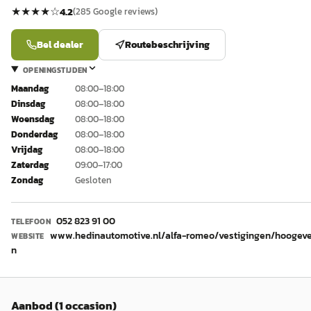
★★★★
☆
4.2
(
285
Google reviews)
Bel dealer
Routebeschrijving
OPENINGSTIJDEN
Maandag
08:00–18:00
Dinsdag
08:00–18:00
Woensdag
08:00–18:00
Donderdag
08:00–18:00
Vrijdag
08:00–18:00
Zaterdag
09:00–17:00
Zondag
Gesloten
052 823 91 00
TELEFOON
www.hedinautomotive.nl/alfa-romeo/vestigingen/hoogev
WEBSITE
n
Aanbod (1 occasion)