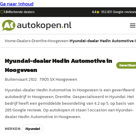
Ga naar inhoud
1.841
erkende dealers
4,4
·
352.831
Google-reviews
Home
›
Dealers
›
Drenthe
›
Hoogeveen
›
Hyundai-dealer Hedin Automotive 
Hyundai-dealer Hedin Automotive in
Geverifiee
Hoogeveen
Buitenvaart 2102
·
7905 SX
Hoogeveen
Hyundai-dealer Hedin Automotive in Hoogeveen
is een
geverifieerd
auto
bedrijf in
Hoogeveen
, Drenthe
.
Gespecialiseerd in Hyundai.
Het
bedrijf heeft een gemiddelde beoordeling van 4.2 op 5, op basis van
285 Google reviews.
Op autokopen.nl staan 1 occasion van Hyundai-
dealer Hedin Automotive in Hoogeveen.
MERKEN:
Hyundai