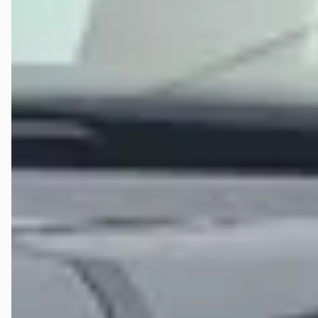
Wat deze opstelling extra opmerkelijk maakt, is dat wij geen nieuwe
klant zijn. Bij de vestiging in Emmen hebben wij eerder twee nieuwe
auto's gekocht en bij de vestiging in Hoogeveen inmiddels één
nieuwe auto. Je zou mogen verwachten dat een trouwe klant serieus
wordt genomen wanneer er een gerechtvaardigde klacht wordt
ingediend. In dit geval gebeurde precies het tegenovergestelde.
Helaas staat deze ervaring niet op zichzelf. Ook met de vestiging in
Emmen hebben wij in het verleden zeer slechte ervaringen
opgedaan. Daardoor ontstaat bij ons het beeld dat dit geen incident
is, maar een structureel probleem in de manier waarop klanten na de
verkoop worden behandeld. De indruk die bij ons achterblijft is dat
de focus volledig ligt op het verkopen van auto's. Zodra de koop is
gesloten en er een probleem ontstaat, lijkt klanttevredenheid een
lage prioriteit te hebben. Dat vinden wij bijzonder teleurstellend
voor een organisatie die zich als professioneel autobedrijf
presenteert. Wat dit nog onbegrijpelijker maakt, is dat wij juist van
plan waren om in de komende jaren volledig elektrisch te gaan rijden.
Dat zou naar verwachting meerdere toekomstige aankopen
betekenen en daarmee een aanzienlijke omzet vertegenwoordigen.
Kennelijk weegt het afwijzen van een relatief eenvoudige
garantiekwestie zwaarder dan het behouden van een terugkerende
klant. Op basis van onze ervaringen zullen wij hoogstwaarschijnlijk
in de toekomst geen auto's meer kopen bij deze organisatie, ongeacht