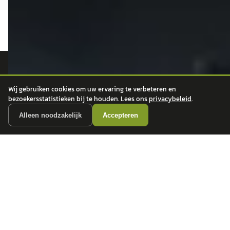
autokopen.nl geeft geen financieel advies en is niet bevoegd om vragen over
Wij gebruiken cookies om uw ervaring te verbeteren en
financiële producten te beantwoorden. Wij verwijzen door naar erkende, AFM-
bezoekersstatistieken bij te houden. Lees ons
privacybeleid
.
vergunde partners.
Alleen noodzakelijk
Accepteren
POPULAIRE MERKEN
Volkswagen
Vind jouw volgende auto bij
Toyota
betrouwbare dealers.
BMW
Mercedes-Benz
Audi
Ford