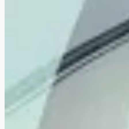
Arjen Boelens
★
☆☆☆☆
juni 2026
Onze ervaring met dit autobedrijf is ronduit teleurstellend. Het
begon al bij ons eerste bezoek aan de vestiging. Na ruim een half uur
wachten werden wij nog steeds niet te woord gestaan. Opvallend
genoeg is dit na de aankoop nogmaals gebeurd. Ook de reactie op de
inruilprijs die wij via de functie "inruilprijs berekenen" op de website
hadden aangevraagd, vonden wij onprofessioneel en weinig
klantgericht. Het daadwerkelijke aankoopproces hebben wij, mede
dankzij het contact met de verkoper, als prettig ervaren. Helaas bleek
dat achteraf één van de weinige positieve punten. De aftersales liet
duidelijk te wensen over. Zaken zoals het instructieboekje en de
mattenset zijn niet goed opgepakt en moesten door onszelf worden
nagejaagd. De grootste ergernis ontstond echter toen wij onze
kentekenplaat verloren als gevolg van een ondeugdelijke bevestiging
die door het bedrijf was aangebracht. In plaats van
verantwoordelijkheid te nemen voor een foutieve montage en/of
deugdelijke materialen, werden de kosten volledig bij ons
neergelegd. Garantie werd afgewezen, terwijl het probleem naar onze
mening rechtstreeks voortkwam uit een niet goed afgeleverde auto.