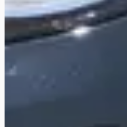
februari 2026
Jammer geef liever 0 sterren. Wat een bedrijf. Had een vraag
ingezonden aan Opel Nederland maar die zei nee moet je naar de
dealer. Nu heb ik helemaal niets met een dealer maar goed toch
gedaan. Ook dezelfde vraag gesteld en krijg geen antwoord tot
gisteren kreeg ik opeens een mail want ze weten niet meer wat de
vraag was..........!!!!!!!!!!!!!!!!! Nou al moet ik de rest van mijn leven op de
fiets ik zal nooit, nooit een auto kopen bij dit bedrijf !
Veelgestelde vragen over Hyundai-dealer Hedin
Automotive in Hoogeveen
Wat zijn de openingstijden van Hyundai-dealer Hedin
Automotive in Hoogeveen?
Hoe wordt Hyundai-dealer Hedin Automotive in
Hoogeveen beoordeeld?