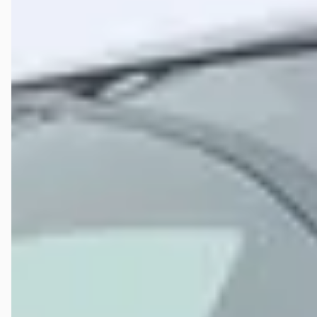
4,2
(
285
)
49 dagen geleden geplaatst
Bekijk aanbieding →
Vergelijk
Google reviews over
Hyundai-dealer Hedin Automotive in
Hoogeveen