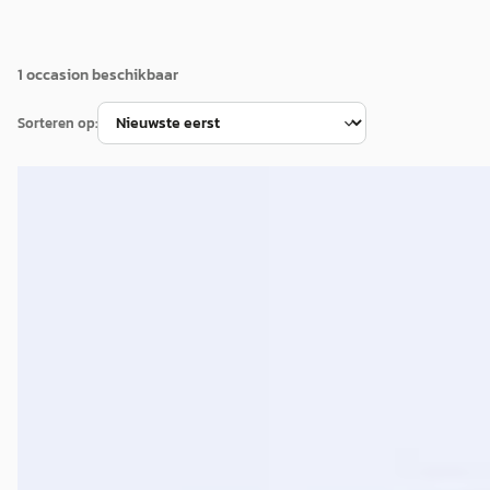
1
occasion
beschikbaar
Sorteren op:
E
Hyundai ix20
·
2016
1.4i Go!
€ 11.890
v.a. € 252/mnd
Boven markt
2016 · 33.392 km · Benzine · Handgeschakeld
Hyundai-dealer Hedin Automotive in Hoogeveen
· Hoogeve