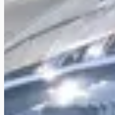
september nu volledig op benzine (in tegenstelling tot volledig
elektrisch of hybride op lange afstanden). Daarbij een enorm
piepend geluid bij het starten (duurt zo'n 1 á 2 minuten waarna het
stopt), waarvan ik hen op de hoogte heb gesteld. Zoals gezegd, wacht
ik nog steeds op een nieuwe batterij en ben ik benieuwd hoe dit
afgewikkeld wordt... Update 10 januari: tot op heden nog niets
gehoord
Albert Wielink
★★★★★
mei 2026
Onlangs een Opel Mokka gekocht en ik ben zeer tevreden over de
gedrevenheid van de verkoop adviseur(Pjotr), op al mijn vragen
kreeg ik in alle rust een antwoord, en als er iets moest worden
opgevraagd bij Opel kreeg ik daar binnen korte tijd een antwoord op.
Twee keer een proefrit aangevraagd en alles stond op afgesproken
tijd gereed. Ook tijdens de levering van de Opel Mokka was alles tot
in de puntjes geregeld en verzorgd. Langs deze weg wil ik dan ook
Pjotr hartelijk dank zeggen voor de fijne samenwerking en
vakkundige uitleg.