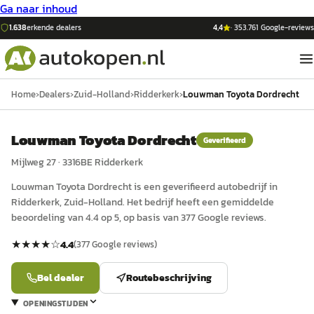
Ga naar inhoud
1.638
erkende dealers
4,4
·
353.761
Google-reviews
Home
›
Dealers
›
Zuid-Holland
›
Ridderkerk
›
Louwman Toyota Dordrecht
Louwman Toyota Dordrecht
Geverifieerd
Mijlweg 27
·
3316BE
Ridderkerk
Louwman Toyota Dordrecht
is een
geverifieerd
auto
bedrijf in
Ridderkerk
, Zuid-Holland
.
Het bedrijf heeft een gemiddelde
beoordeling van 4.4 op 5, op basis van 377 Google reviews.
★★★★
☆
4.4
(
377
Google reviews)
Bel dealer
Routebeschrijving
OPENINGSTIJDEN