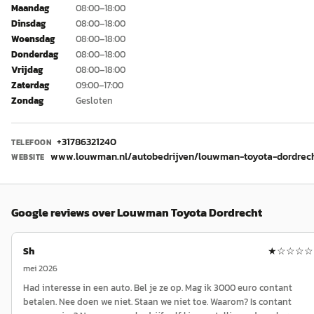
Maandag
08:00–18:00
Dinsdag
08:00–18:00
Woensdag
08:00–18:00
Donderdag
08:00–18:00
Vrijdag
08:00–18:00
Zaterdag
09:00–17:00
Zondag
Gesloten
+31786321240
TELEFOON
www.louwman.nl/autobedrijven/louwman-toyota-dordrec
WEBSITE
Google reviews over
Louwman Toyota Dordrecht
Sh
★
☆☆☆☆
mei 2026
Had interesse in een auto. Bel je ze op. Mag ik 3000 euro contant
betalen. Nee doen we niet. Staan we niet toe. Waarom? Is contant