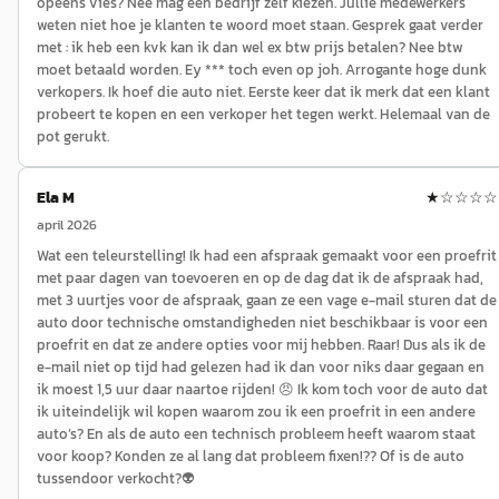
opeens vies? Nee mag een bedrijf zelf kiezen. Jullie medewerkers
weten niet hoe je klanten te woord moet staan. Gesprek gaat verder
met : ik heb een kvk kan ik dan wel ex btw prijs betalen? Nee btw
moet betaald worden. Ey *** toch even op joh. Arrogante hoge dunk
verkopers. Ik hoef die auto niet. Eerste keer dat ik merk dat een klant
probeert te kopen en een verkoper het tegen werkt. Helemaal van de
pot gerukt.
Ela M
★
☆☆☆☆
april 2026
Wat een teleurstelling! Ik had een afspraak gemaakt voor een proefrit
met paar dagen van toevoeren en op de dag dat ik de afspraak had,
met 3 uurtjes voor de afspraak, gaan ze een vage e-mail sturen dat de
auto door technische omstandigheden niet beschikbaar is voor een
proefrit en dat ze andere opties voor mij hebben. Raar! Dus als ik de
e-mail niet op tijd had gelezen had ik dan voor niks daar gegaan en
ik moest 1,5 uur daar naartoe rijden! 😠 Ik kom toch voor de auto dat
ik uiteindelijk wil kopen waarom zou ik een proefrit in een andere
auto’s? En als de auto een technisch probleem heeft waarom staat
voor koop? Konden ze al lang dat probleem fixen!?? Of is de auto
tussendoor verkocht?👽