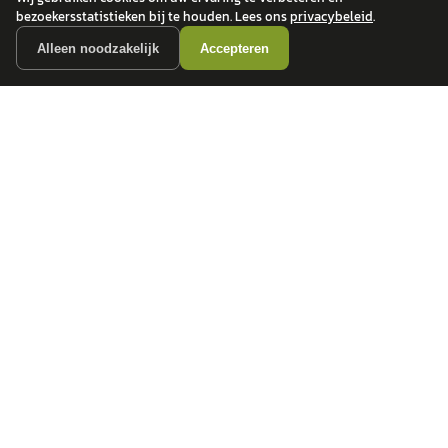
bezoekersstatistieken bij te houden. Lees ons
privacybeleid
.
Alleen noodzakelijk
Accepteren
autokopen.nl geeft geen financieel advies en is niet bevoegd om vragen over
financiële producten te beantwoorden. Wij verwijzen door naar erkende, AFM-
vergunde partners.
POPULAIRE MERKEN
Volkswagen
Vind jouw volgende auto bij
Toyota
betrouwbare dealers.
BMW
Mercedes-Benz
Audi
Ford
Opel