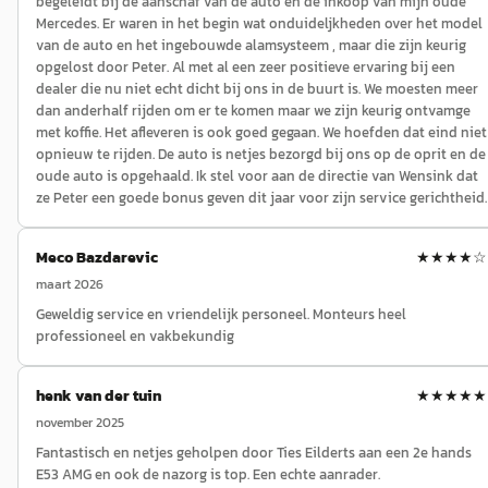
begeleidt bij de aanschaf van de auto en de inkoop van mijn oude
Mercedes. Er waren in het begin wat onduideljkheden over het model
van de auto en het ingebouwde alamsysteem , maar die zijn keurig
opgelost door Peter. Al met al een zeer positieve ervaring bij een
dealer die nu niet echt dicht bij ons in de buurt is. We moesten meer
dan anderhalf rijden om er te komen maar we zijn keurig ontvamge
met koffie. Het afleveren is ook goed gegaan. We hoefden dat eind niet
opnieuw te rijden. De auto is netjes bezorgd bij ons op de oprit en de
oude auto is opgehaald. Ik stel voor aan de directie van Wensink dat
ze Peter een goede bonus geven dit jaar voor zijn service gerichtheid.
Meco Bazdarevic
★★★★
☆
maart 2026
Geweldig service en vriendelijk personeel. Monteurs heel
professioneel en vakbekundig
henk van der tuin
★★★★★
november 2025
Fantastisch en netjes geholpen door Ties Eilderts aan een 2e hands
E53 AMG en ook de nazorg is top. Een echte aanrader.