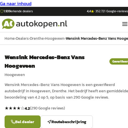
Ga naar inhoud
1.939
erkende dealers
4,4
·
352.721
Google-reviews
Home
›
Dealers
›
Drenthe
›
Hoogeveen
›
Wensink Mercedes-Benz Vans Hoog
Wensink Mercedes-Benz Vans
Geverifiee
Hoogeveen
Hoogeveen
Wensink Mercedes-Benz Vans Hoogeveen
is een
geverifieerd
auto
bedrijf in
Hoogeveen
, Drenthe
.
Het bedrijf heeft een gemiddeld
beoordeling van 4.2 op 5, op basis van 290 Google reviews.
★★★★
☆
4.2
(
290
Google reviews)
Bel dealer
Routebeschrijving