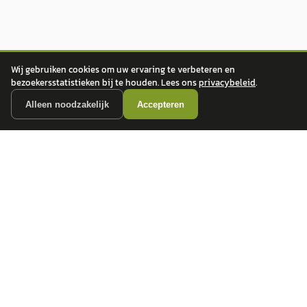
Wij gebruiken cookies om uw ervaring te verbeteren en
bezoekersstatistieken bij te houden. Lees ons
privacybeleid
.
Alleen noodzakelijk
Accepteren
autokopen.nl geeft geen financieel advies en is niet bevoegd om vragen over
financiële producten te beantwoorden. Wij verwijzen door naar erkende, AFM-
vergunde partners.
POPULAIRE MERKEN
Volkswagen
Vind jouw volgende auto bij
Toyota
betrouwbare dealers.