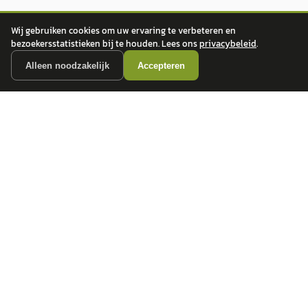
Wij gebruiken cookies om uw ervaring te verbeteren en
bezoekersstatistieken bij te houden. Lees ons
privacybeleid
.
Alleen noodzakelijk
Accepteren
autokopen.nl geeft geen financieel advies en is niet bevoegd om vragen over
financiële producten te beantwoorden. Wij verwijzen door naar erkende, AFM-
vergunde partners.
POPULAIRE MERKEN
Volkswagen
Vind jouw volgende auto bij
Toyota
betrouwbare dealers.
BMW
Mercedes-Benz