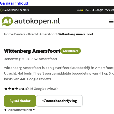
Ga naar inhoud
1.776
erkende dealers
4,4
·
352.814
Google-reviews
Home
›
Dealers
›
Utrecht
›
Amersfoort
›
Wittenberg Amersfoort
Wittenberg Amersfoort
Geverifieerd
Xenonweg 15
·
3812 SZ
Amersfoort
Wittenberg Amersfoort
is een
geverifieerd
auto
bedrijf in
Amersfoort
Utrecht
.
Het bedrijf heeft een gemiddelde beoordeling van 4.3 op 5, 
basis van 446 Google reviews.
★★★★
☆
4.3
(
446
Google reviews)
Bel dealer
Routebeschrijving
OPENINGSTIJDEN