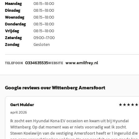
Maandag
08:15–18:00
Dinsdag
08:15–18:00
Woensdag
08:15–18:00
Donderdag
08:15–18:00
Vrijdag
08:15–18:00
Zaterdag
09:00–17:00
Zondag
Gesloten
0334635535
www.emilfrey.nl
TELEFOON
WEBSITE
Google reviews over
Wittenberg Amersfoort
Gert Mulder
★★★★★
april 2026
Ik zocht een Hyundai Kona EV occasion en kwam uit bij Hyundai
Wittenberg. Op dat moment was er niets voorradig wat ik zocht.
Steven Koelewijn van de vestiging Amersfoort heeft er 1 ingeruild die