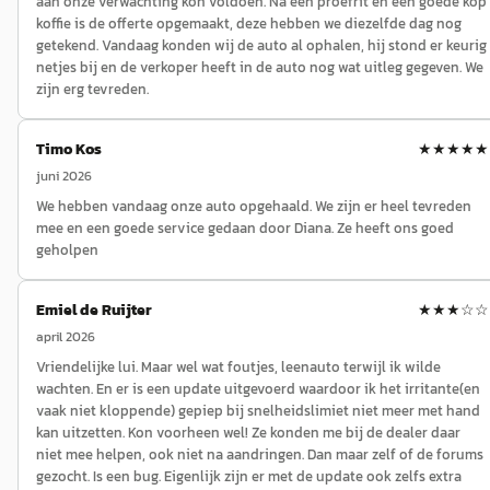
aan onze verwachting kon voldoen. Na een proefrit en een goede kop
koffie is de offerte opgemaakt, deze hebben we diezelfde dag nog
getekend. Vandaag konden wij de auto al ophalen, hij stond er keurig
netjes bij en de verkoper heeft in de auto nog wat uitleg gegeven. We
zijn erg tevreden.
Timo Kos
★★★★★
juni 2026
We hebben vandaag onze auto opgehaald. We zijn er heel tevreden
mee en een goede service gedaan door Diana. Ze heeft ons goed
geholpen
Emiel de Ruijter
★★★
☆☆
april 2026
Vriendelijke lui. Maar wel wat foutjes, leenauto terwijl ik wilde
wachten. En er is een update uitgevoerd waardoor ik het irritante(en
vaak niet kloppende) gepiep bij snelheidslimiet niet meer met hand
kan uitzetten. Kon voorheen wel! Ze konden me bij de dealer daar
niet mee helpen, ook niet na aandringen. Dan maar zelf of de forums
gezocht. Is een bug. Eigenlijk zijn er met de update ook zelfs extra