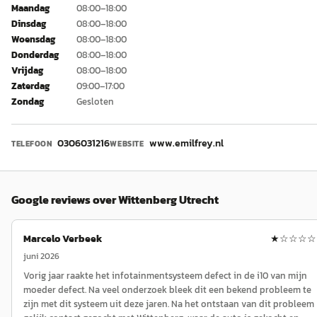
Maandag
08:00–18:00
Dinsdag
08:00–18:00
Woensdag
08:00–18:00
Donderdag
08:00–18:00
Vrijdag
08:00–18:00
Zaterdag
09:00–17:00
Zondag
Gesloten
0306031216
www.emilfrey.nl
TELEFOON
WEBSITE
Google reviews over
Wittenberg Utrecht
Marcelo Verbeek
★
☆☆☆☆
juni 2026
Vorig jaar raakte het infotainmentsysteem defect in de i10 van mijn
moeder defect. Na veel onderzoek bleek dit een bekend probleem te
zijn met dit systeem uit deze jaren. Na het ontstaan van dit probleem