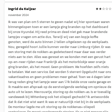
Ingrid de Keijzer
★★
☆☆☆
november 2024
Ik was van plan om 5 sterren te geven nadat wij hier spontaan waren
binnengelopen toen er een lampje ging branden op het dashboard
bij onze Hyundai. Hij reed prima en deed niet gek maar brandende
lampjes vragen om actie dus.. Terwijl wij van een kopje koffie
genoten, werd de auto binnen 2 tellen uitgelezen op de werkplaats.
Nou, geregeld hoor! Jullie kunnen verder naar Limburg rijden. Er was
een storing met de nokken-as gedetecteerd maar daar was verder
niets aan te zien. Alles was gereset en we konden met een gerust hart
op-en-neer rijden naar Frankrijk als het motorblokje weer oranje
ging branden, als het moest. Geen probleem. We hoefden zelfs niets
te betalen. Wat een service. Dat worden 5 sterren! Opgelucht naar ons
vakantieadres en geen problemen meer gehad. Toen we 4 dagen later
terug reden ging het lampje weer aan.💡Ik belde onze vaste garage en
ik maakte een afspraak op de eerstvolgende werkdag om opnieuw de
auto uit te lezen. Mevrouwtje, storing op de nokken-as. Is er toevallig
vandeweek bij Wittenberg ook het oliepeil gecheckt? Ik antwoordde
dat ik dat niet wist want ik was er natuurlijk niet bij in de werkplaats.
De monteur legde me uit: storing op de nokkenas= oliepeil
controleren. De meest voorkomende storing. Als er niet genoeg olie