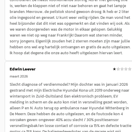
is, werken de kleppen niet of niet naar behoren en gaat het lampje
branden. Mevrouw.. de peilstok stond gewoon droog. Ik heb er 2 liter
olie ingegooid en gereset. U kunt weer veilig rijden. De man vond het
heel bijzonder dat dit niet was opgemerkt en dat vinden wij ook. Als
we waren doorgereden was de motor in elkaar gelopen. Gelukkig
waren we niet op weg naar Frankrijk! Daarom wat sterren minder,
sorry jongens. Eigenlijk zouden het 2 sterren moeten zijn maar jullie
hebben ons wel erg hartelijk ontvangen en gratis de auto uitgelezen.
Ik hoop dat degene die onze auto heeft uitgelezen hiervan leert.
Edwin Leever
★
☆☆☆☆
maart 2026
Slecht diagnose of verdienmodel? Mijn dochter was in januari 2026
gestrand met mijn Electrische Hyundai Kona uit 2019 onderweg naar
wintersport in Zuid-Duitsland. Een elektronisch probleem, EV
melding in scherm en de auto kon niet in versnelling gezet worden,
alleen P en N. Auto terug op ambulance naar Hyundai Wittenberg in
De Meern. Deze hebben de auto uitgelezen, en de foutcode kon 4
oorzaken geven: ongeveer 40% accu slecht / 30% positiesensor
versnellingsbak/en losse contact of corrosie ca 15% en defecte tractie
motor ca 15% kans. De baliemedewerkster van de garage wist mij