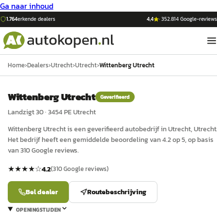
Ga naar inhoud
1.764
erkende dealers
4,4
·
352.814
Google-reviews
Home
›
Dealers
›
Utrecht
›
Utrecht
›
Wittenberg Utrecht
Wittenberg Utrecht
Geverifieerd
Landzigt 30
·
3454 PE
Utrecht
Wittenberg Utrecht
is een
geverifieerd
auto
bedrijf in
Utrecht
, Utrecht
Het bedrijf heeft een gemiddelde beoordeling van 4.2 op 5, op basis
van 310 Google reviews.
★★★★
☆
4.2
(
310
Google reviews)
Bel dealer
Routebeschrijving
OPENINGSTIJDEN