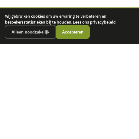
Wij gebruiken cookies om uw ervaring te verbeteren en
bezoekersstatistieken bij te houden. Lees ons
privacybeleid
.
autokopen.nl geeft geen financieel advies en is niet bevoegd om vragen over
Alleen noodzakelijk
Accepteren
financiële producten te beantwoorden. Wij verwijzen door naar erkende, AFM-
vergunde partners.
POPULAIRE MERKEN
Volkswagen
Vind jouw volgende auto bij
Toyota
betrouwbare dealers.
BMW
Mercedes-Benz
Audi
Ford
Opel
Peugeot