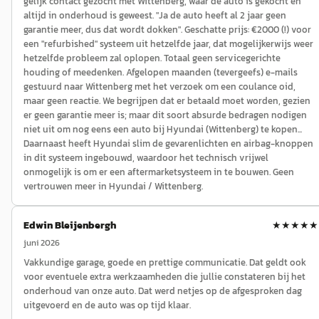
gelijk contact gezocht met Wittenberg, waar de auto is gekocht en
altijd in onderhoud is geweest. "Ja de auto heeft al 2 jaar geen
garantie meer, dus dat wordt dokken". Geschatte prijs: €2000 (!) voor
een "refurbished" systeem uit hetzelfde jaar, dat mogelijkerwijs weer
hetzelfde probleem zal oplopen. Totaal geen servicegerichte
houding of meedenken. Afgelopen maanden (tevergeefs) e-mails
gestuurd naar Wittenberg met het verzoek om een coulance oid,
maar geen reactie. We begrijpen dat er betaald moet worden, gezien
er geen garantie meer is; maar dit soort absurde bedragen nodigen
niet uit om nog eens een auto bij Hyundai (Wittenberg) te kopen...
Daarnaast heeft Hyundai slim de gevarenlichten en airbag-knoppen
in dit systeem ingebouwd, waardoor het technisch vrijwel
onmogelijk is om er een aftermarketsysteem in te bouwen. Geen
vertrouwen meer in Hyundai / Wittenberg.
Edwin Bleijenbergh
★★★★★
juni 2026
Vakkundige garage, goede en prettige communicatie. Dat geldt ook
voor eventuele extra werkzaamheden die jullie constateren bij het
onderhoud van onze auto. Dat werd netjes op de afgesproken dag
uitgevoerd en de auto was op tijd klaar.