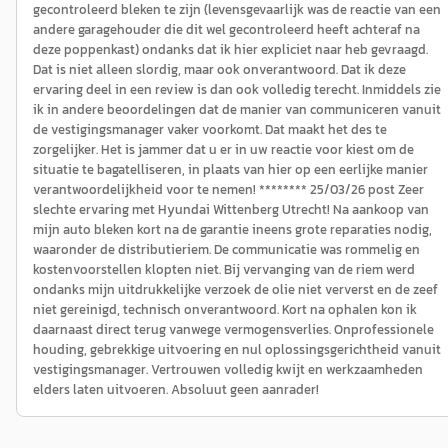
gecontroleerd bleken te zijn (levensgevaarlijk was de reactie van een
andere garagehouder die dit wel gecontroleerd heeft achteraf na
deze poppenkast) ondanks dat ik hier expliciet naar heb gevraagd.
Dat is niet alleen slordig, maar ook onverantwoord. Dat ik deze
ervaring deel in een review is dan ook volledig terecht. Inmiddels zie
ik in andere beoordelingen dat de manier van communiceren vanuit
de vestigingsmanager vaker voorkomt. Dat maakt het des te
zorgelijker. Het is jammer dat u er in uw reactie voor kiest om de
situatie te bagatelliseren, in plaats van hier op een eerlijke manier
verantwoordelijkheid voor te nemen! ******** 25/03/26 post Zeer
slechte ervaring met Hyundai Wittenberg Utrecht! Na aankoop van
mijn auto bleken kort na de garantie ineens grote reparaties nodig,
waaronder de distributieriem. De communicatie was rommelig en
kostenvoorstellen klopten niet. Bij vervanging van de riem werd
ondanks mijn uitdrukkelijke verzoek de olie niet ververst en de zeef
niet gereinigd, technisch onverantwoord. Kort na ophalen kon ik
daarnaast direct terug vanwege vermogensverlies. Onprofessionele
houding, gebrekkige uitvoering en nul oplossingsgerichtheid vanuit
vestigingsmanager. Vertrouwen volledig kwijt en werkzaamheden
elders laten uitvoeren. Absoluut geen aanrader!