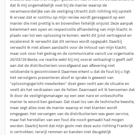
dat ik mij ongemakkelijk voel bij de manier waarop de
verantwoordelijke van de vestiging Utrecht zich richting mij opstelt.
Ik ervaar dat er continu op mijn review wordt gereageerd op een
manier die niet prettig is en bovendien feitelijk onjuist. Deze aanpak
belemmert een open en respectvolle afhandeling van mijn klacht. In
plaats van tot een oplossing te komen, werkt dit juist vertragend en
escalerend. Ik verwacht dat dit serieus wordt opgepakt. Daarbij
verwacht ik niet alleen aandacht voor de inhoud van mijn klacht,
maar ook voor het gedrag en de communicatie vanuit uw organisatie.
26/03/26 Beste, uw reactie wekt bij mij vooral verbazing! U geeft zelf
aan dat de distributieriem voorafgaand aan aflevering niet
voldoende is gecontroleerd. Daarmee erkent u dat de fout bij u ligt.
Het vervolgens presenteren alsof er sprake is geweest van
“oplossingsgericht meedenken” doet geen recht aan de situatie en
voelt als het verdraaien van de feiten. Daarnaast wil ik benoemen dat
ik door de vestigingsmanager op een zeer nare en onbeschofte
manier te woord ben gestaan. Dat staat los van de technische kwestie,
maar zegt alles over de manier waarop er met klanten wordt
omgegaan. Het vervangen van de distributieriem was geen service,
maar het herstellen van een fout die nooit gemaakt had mogen
worden. Daarbij komt dat mijn gezin met deze auto richting Frankrijk
is vertrokken, terwijl remmen en banden niet deugdelijk