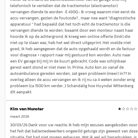
telefonisch te vertellen dat de tractiemotor (electramotor)
vervangen diende te worden : E 4300,- Ik vroeg waarom niet eerst de
accu vervangen, gezien de foutcode? , maar nee want "diagnostische
apparatuur " had bepaald dat het toch echt de tractiemotor is die
vervangen diende te worden; beaamt door een monteur naast haar
hoorde ik op de achtergrond. Ik kreeg een online offerte (link) die
niet op te slaan was, heb het wel direct uitgeprint. Het voelde niet
goed, ik heb aangegeven dat de auto opgehaald wordt en de factuur
voor diagnose + rapport naar mij gestuurd kon worden. Auto naar
een EV garage bij mij in de buurt gebracht. Code was schijnbaar
gerest want stond er niet meer in. Prima. Auto kon zo vanaf de
autoambulance gereden worden, zat geen probleem (meer) in?? In
overleg alleen de accu vervangen en ik rij nu ca 4 weken zonder enig
probleem (ca 1500 km verder...) Schandalig hoe Huyndai Wittenberg
dit aanpakt.
Kim van Munster
★
☆☆☆☆
maart 2026
30/03/26 Dank voor uw reactie. Ik heb mijn excuses aangeboden voor
het feit dat baliemedewerkers ongewild getuige zijn geweest van deze
situatie. Dat had niet mogen gebeuren. Wat ik wel wil benadrukken, is