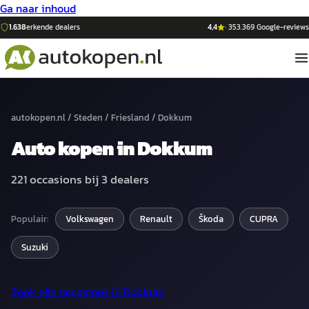
Ga naar inhoud
1.638
erkende dealers
4,4
·
353.369
Google-reviews
autokopen.nl
/
Steden
/
Friesland
/
Dokkum
Auto
kopen in
Dokkum
221
occasions bij
3
dealers
Populair:
Volkswagen
Renault
Škoda
CUPRA
Suzuki
Zoek alle occasions in
Dokkum