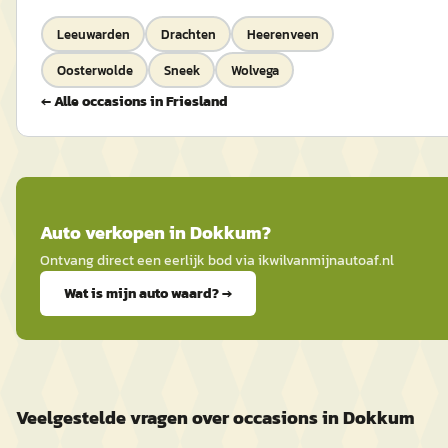
Leeuwarden
Drachten
Heerenveen
Oosterwolde
Sneek
Wolvega
← Alle occasions in
Friesland
Auto
verkopen in
Dokkum
?
Ontvang direct een eerlijk bod via
ikwilvanmijnautoaf
.nl
Wat is mijn auto waard? →
Veelgestelde vragen over occasions in Dokkum