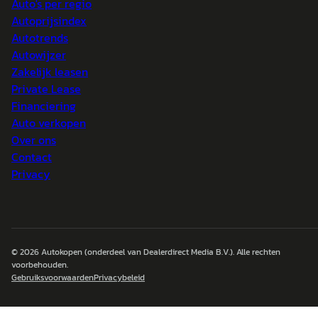
Auto's per regio
Autoprijsindex
Autotrends
Autowijzer
Zakelijk leasen
Private Lease
Financiering
Auto verkopen
Over ons
Contact
Privacy
© 2026
Autokopen
(onderdeel van Dealerdirect Media B.V.). Alle rechten
voorbehouden.
Gebruiksvoorwaarden
Privacybeleid