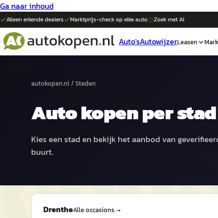
Ga naar inhoud
Alleen erkende dealers
Marktprijs-check op elke
auto
Zoek met AI
Auto's
Autowijzer
Leasen
Mark
autokopen.nl
/
Steden
Auto kopen per stad
Kies een stad en bekijk het aanbod van geverifieerd
buurt.
Drenthe
Alle occasions →