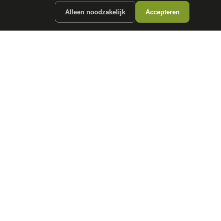
Alleen noodzakelijk
Accepteren
ergunde partners.
CONTACT
info@
autokopen.nl