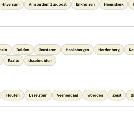
Hilversum
Amsterdam Zuidoost
Enkhuizen
Heemskerk
melo
Delden
Geesteren
Haaksbergen
Hardenberg
Ka
Raalte
IJsselmuiden
Houten
IJsselstein
Veenendaal
Woerden
Zeist
B