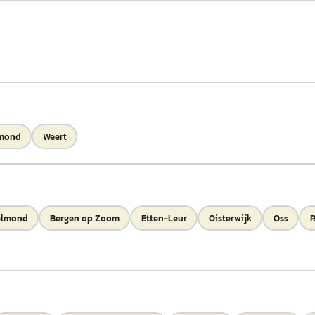
mond
Weert
elmond
Bergen op Zoom
Etten-Leur
Oisterwijk
Oss
R