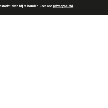
statistieken bij te houden. Lees ons
privacybeleid
.
 over financiële producten te beantwoorden. Wij verwijzen door naar erkende, AFM-v
IRE MERKEN
ONTDEK
wagen
Auto's