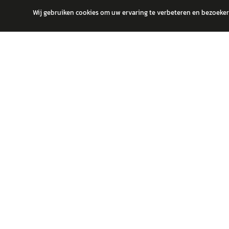
Wij gebruiken cookies om uw ervaring te verbeteren en bezoekers
autokopen.nl geeft geen financieel advies en is niet bevoegd om vragen
POPULA
Volks
Vind jouw volgende auto bij betrouwbare