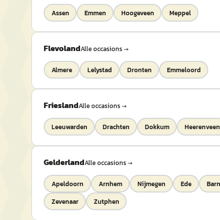
Assen
Emmen
Hoogeveen
Meppel
Flevoland
Alle occasions →
Almere
Lelystad
Dronten
Emmeloord
Friesland
Alle occasions →
Leeuwarden
Drachten
Dokkum
Heerenveen
Gelderland
Alle occasions →
Apeldoorn
Arnhem
Nijmegen
Ede
Barn
Zevenaar
Zutphen