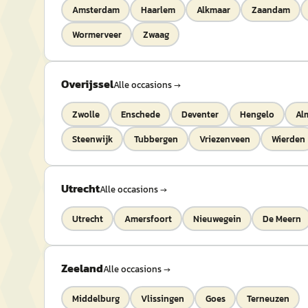
Amsterdam
Haarlem
Alkmaar
Zaandam
Wormerveer
Zwaag
Overijssel
Alle occasions →
Zwolle
Enschede
Deventer
Hengelo
Al
Steenwijk
Tubbergen
Vriezenveen
Wierden
Utrecht
Alle occasions →
Utrecht
Amersfoort
Nieuwegein
De Meern
Zeeland
Alle occasions →
Middelburg
Vlissingen
Goes
Terneuzen