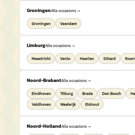
Groningen
Alle occasions →
Groningen
Veendam
Limburg
Alle occasions →
Maastricht
Venlo
Heerlen
Sittard
Roer
Noord-Brabant
Alle occasions →
Eindhoven
Tilburg
Breda
Den Bosch
H
Veldhoven
Waalwijk
Elshout
Noord-Holland
Alle occasions →