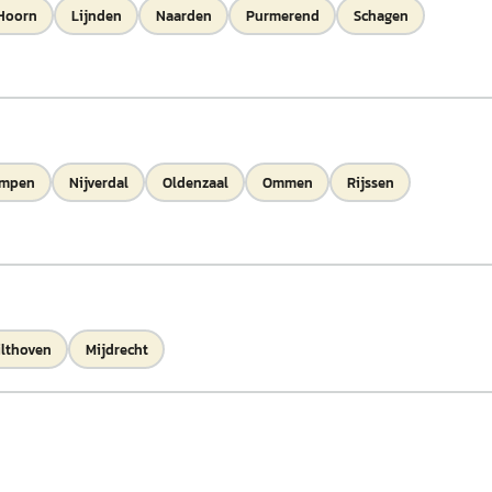
Hoorn
Lijnden
Naarden
Purmerend
Schagen
mpen
Nijverdal
Oldenzaal
Ommen
Rijssen
ilthoven
Mijdrecht