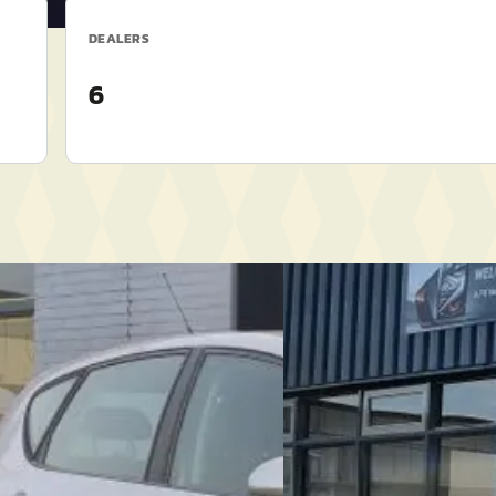
DEALERS
6
ltea
·
2004
Fiat Grande Punto
·
2
ance Nette mpv airco en distributie
1.4 Dynamic
€ 1.250
2004 · 258.417 km · Benzine
eprijsd
Handgeschakeld
4.229 km · Benzine ·
Germa Auto's
· Haaksberge