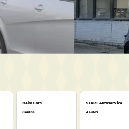
chakeld
Bekijk aanbieding →
to's
· Haaksbergen
4,0
(
183
)
Vergelijk
anbieding →
Heko Cars
START Autoservice
8
auto's
4
auto's