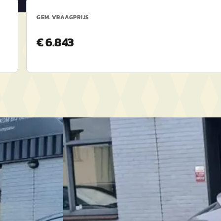
GEM. VRAAGPRIJS
€ 6.843
004
Renault Mégane
·
2013
Coupé 1.2 tce Airco/Cruise!! 1.2 TCe Bose
€ 3.450
 ·
v.a. € 73/mnd
2013 · 161.189 km · Benzine · Handgeschakeld
n
4,0
(
183
)