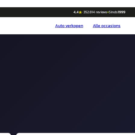
4,4
·
352.814
reviews
Sinds
1999
Auto
verkopen
Alle occasions