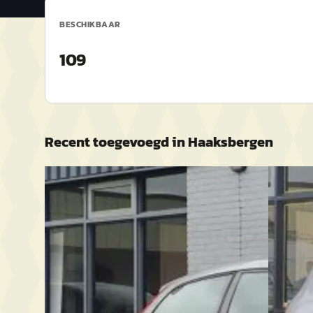
BESCHIKBAAR
109
Recent toegevoegd in
Haaksbergen
Volvo C30
·
2004
SEAT A
1.6 D2 R-edition
1.6 Styl
recent!!!
€ 2.450
€ 1.650
Scherp geprijsd
Scherp g
2004 · 291.672 km · Benzine ·
Handgeschakeld
2004 · 27