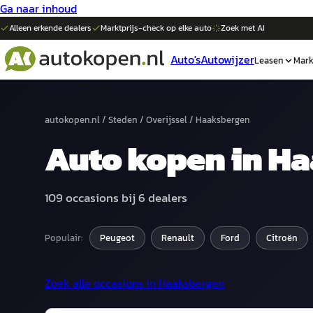
Ga naar inhoud
Alleen erkende dealers
Marktprijs-check op elke
auto
Zoek met AI
Auto's
Autowijzer
Leasen
Mark
autokopen.nl
/
Steden
/
Overijssel
/
Haaksbergen
Auto
kopen in
Ha
109
occasions bij
6
dealers
Populair:
Peugeot
Renault
Ford
Citroën
Zoek alle occasions in
Haaksbergen