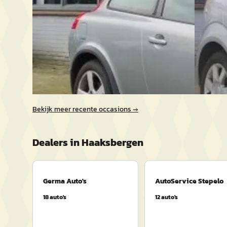
Handges
Germa Auto's
· Haaksbergen
4,0
(
183
)
Bekijk aanbieding →
Germa Au
Bekijk a
Vergelijk
Vergelijk
Bekijk meer recente occasions →
Dealers in
Haaksbergen
Germa Auto's
AutoService Stepelo
18
auto's
12
auto's