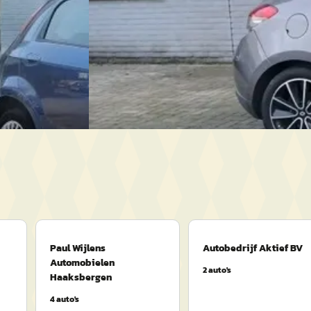
Germa Auto's
· Haaksbergen
4,0
(
183
)
Bekijk aanbieding →
Vergelijk
Paul Wijlens
Autobedrijf Aktief BV
Automobielen
2
auto's
Haaksbergen
4
auto's