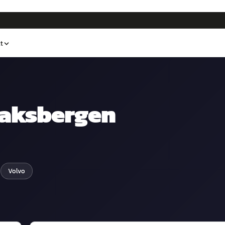
t
aksbergen
Volvo