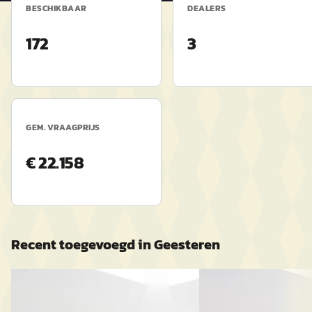
BESCHIKBAAR
DEALERS
172
3
GEM. VRAAGPRIJS
€ 22.158
Recent toegevoegd in
Geesteren
EV
A
C
Renault Zoé
·
2019
BMW X1
·
2018