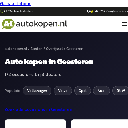
Ga naar inhoud
2.252
erkende dealers
4,4
·
421.252
Google-reviews
autokopen.nl
/
Steden
/
Overijssel
/
Geesteren
Auto
kopen in
Geesteren
172
occasions bij
3
dealers
Populair:
Volkswagen
Volvo
Opel
Audi
BMW
Zoek alle occasions in
Geesteren