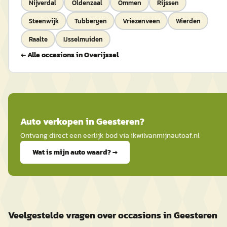
Nijverdal
Oldenzaal
Ommen
Rijssen
Steenwijk
Tubbergen
Vriezenveen
Wierden
Raalte
IJsselmuiden
← Alle occasions in
Overijssel
Auto
verkopen in
Geesteren
?
Ontvang direct een eerlijk bod via
ikwilvanmijnautoaf
.nl
Wat is mijn auto waard? →
Veelgestelde vragen over occasions in Geesteren