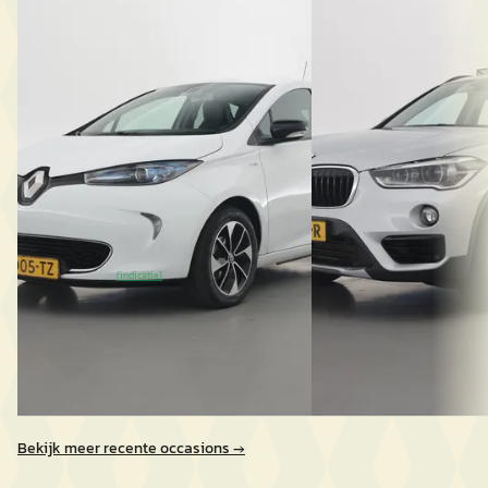
R110 Bose 41 kWh
sDrive20i High Execut
€ 15.800
€ 21.950
v.a. € 335/mnd
v.a. € 465/mnd
2019 · 26.043 km · Elektrisch ·
Scherp geprijsd
Automaat
2018 · 94.979 km · Ben
AutoHaarhuis Geesteren
· Geesteren
AutoHaarhuis Geester
4,5
(
43
)
4,5
(
43
)
~
84
% SoH
Bekijk aanbieding
(indicatie)
Bekijk aanbieding →
→
Vergelijk
Vergelijk
Bekijk meer recente occasions →