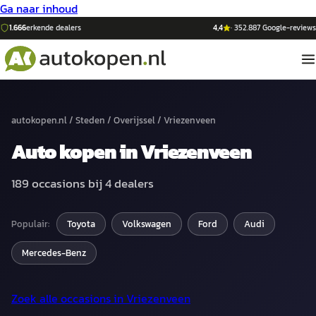
Ga naar inhoud
1.666
erkende dealers
4,4
·
352.887
Google-reviews
autokopen.nl
/
Steden
/
Overijssel
/
Vriezenveen
Auto
kopen in
Vriezenveen
189
occasions bij
4
dealers
Populair:
Toyota
Volkswagen
Ford
Audi
Mercedes-Benz
Zoek alle occasions in
Vriezenveen