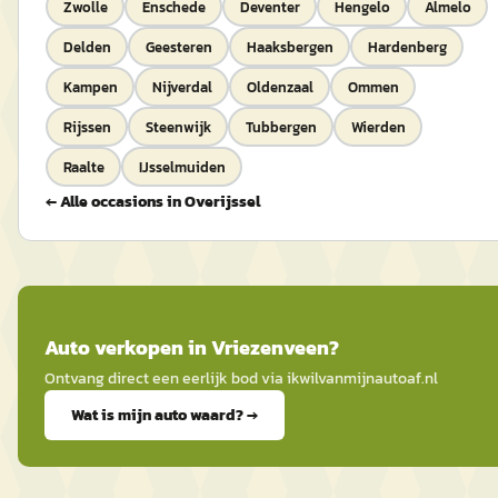
Zwolle
Enschede
Deventer
Hengelo
Almelo
Delden
Geesteren
Haaksbergen
Hardenberg
Kampen
Nijverdal
Oldenzaal
Ommen
Rijssen
Steenwijk
Tubbergen
Wierden
Raalte
IJsselmuiden
← Alle occasions in
Overijssel
Auto
verkopen in
Vriezenveen
?
Ontvang direct een eerlijk bod via
ikwilvanmijnautoaf
.nl
Wat is mijn auto waard? →