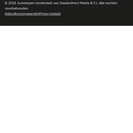
© 2026
Autokopen
(onderdeel van Dealerdirect Media B.V.). Alle rechten
voorbehouden.
Gebruiksvoorwaarden
Privacybeleid