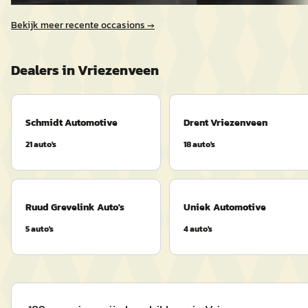
Bekijk meer recente occasions →
Dealers in
Vriezenveen
Schmidt Automotive
Drent Vriezenveen
21
auto's
18
auto's
Ruud Grevelink Auto's
Uniek Automotive
5
auto's
4
auto's