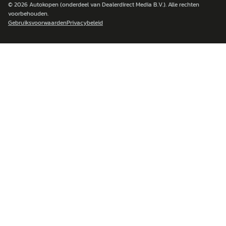
© 2026
Autokopen
(onderdeel van Dealerdirect Media B.V.). Alle rechten
voorbehouden.
Gebruiksvoorwaarden
Privacybeleid