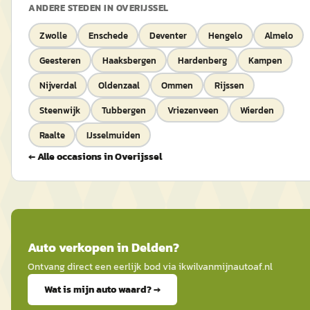
ANDERE STEDEN IN
OVERIJSSEL
Zwolle
Enschede
Deventer
Hengelo
Almelo
Geesteren
Haaksbergen
Hardenberg
Kampen
Nijverdal
Oldenzaal
Ommen
Rijssen
Steenwijk
Tubbergen
Vriezenveen
Wierden
Raalte
IJsselmuiden
← Alle occasions in
Overijssel
Auto
verkopen in
Delden
?
Ontvang direct een eerlijk bod via
ikwilvanmijnautoaf
.nl
Wat is mijn auto waard? →