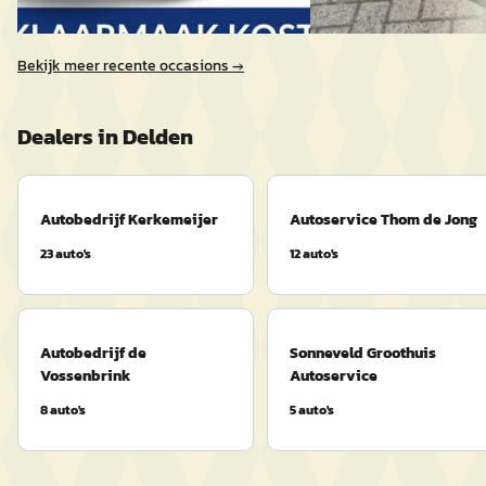
Vergelijk
Bekijk meer recente occasions →
Dealers in
Delden
Autobedrijf Kerkemeijer
Autoservice Thom de Jong
23
auto's
12
auto's
Autobedrijf de
Sonneveld Groothuis
Vossenbrink
Autoservice
8
auto's
5
auto's