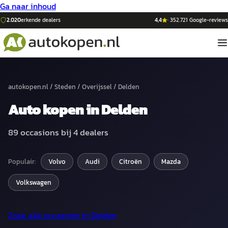
Ga naar inhoud
2.020
erkende dealers
4,4
·
352.721
Google-reviews
autokopen.nl
/
Steden
/
Overijssel
/
Delden
Auto
kopen in
Delden
89
occasions bij
4
dealers
Populair:
Volvo
Audi
Citroën
Mazda
Volkswagen
Zoek alle occasions in
Delden