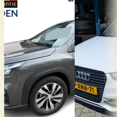
B
Audi A1
·
2014
Suzuki S-CROSS
·
2023
Hatchback 5 drs
1.5 Hybrid Style 1e Eig. Automaat NL-
€ 7.245
Auto *Geen Afl. kosten
v.a. € 154/mnd
€ 25.950
Scherp geprijsd
v.a. € 550/mnd
2014 · 230.224 km · Ben
Marktconform
Handgeschakeld
2023 · 49.978 km · Hybride · Automaat
Autobedrijf Kerkemeij
Autobedrijf de Vossenbrink
· Delden
Bekijk aanbieding →
4,7
(
40
)
Vergelijk
3 dagen geleden geplaatst
Bekijk aanbieding →