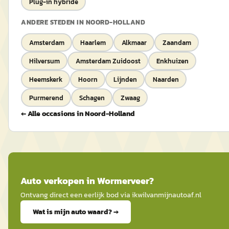
Plug-in hybride
ANDERE STEDEN IN
NOORD-HOLLAND
Amsterdam
Haarlem
Alkmaar
Zaandam
Hilversum
Amsterdam Zuidoost
Enkhuizen
Heemskerk
Hoorn
Lijnden
Naarden
Purmerend
Schagen
Zwaag
← Alle occasions in
Noord-Holland
Auto
verkopen in
Wormerveer
?
Ontvang direct een eerlijk bod via
ikwilvanmijnautoaf
.nl
Wat is mijn auto waard? →