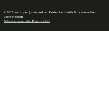
© 2026
Autokopen
(onderdeel van Dealerdirect Media B.V.). Alle rechten
voorbehouden.
Gebruiksvoorwaarden
Privacybeleid