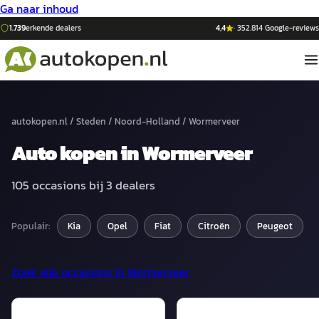
Ga naar inhoud
1.739
erkende dealers
4,4
·
352.814
Google-reviews
autokopen.nl
/
Steden
/
Noord-Holland
/
Wormerveer
Auto
kopen in
Wormerveer
105
occasions bij
3
dealers
Populair:
Kia
Opel
Fiat
Citroën
Peugeot
Zoek alle occasions in
Wormerveer