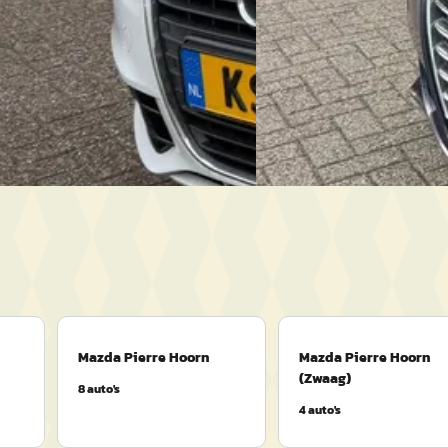
Automotive Hoorn
· Zwaag
30.842 km · Benzine · Handgeschakeld
Bekijk aanbieding →
ive Hoorn
· Zwaag
Vergelijk
anbieding →
Mazda Pierre Hoorn
Mazda Pierre Hoorn
(Zwaag)
8
auto's
4
auto's