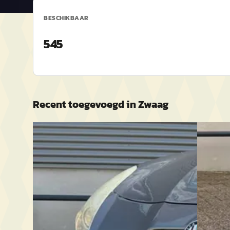
BESCHIKBAAR
545
Recent toegevoegd in
Zwaag
B
B
Alfa Romeo Giulietta
·
2011
Audi A
1.4 T Distinctive
1.4 TFSI 
€ 4.450
€ 4.950
v.a. € 94/mnd
v.a. € 1
2011 · 218.899 km · Benzine · Handgeschakeld
Scherp g