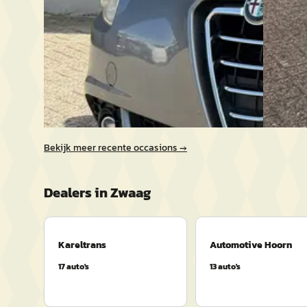
Automotive Hoorn
· Zwaag
2011 · 2
Bekijk aanbieding →
Automot
Bekijk a
Vergelijk
Vergelijk
Bekijk meer recente occasions →
Dealers in
Zwaag
Kareltrans
Automotive Hoorn
17
auto's
13
auto's