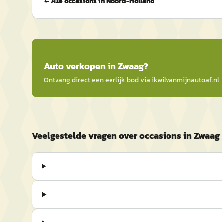
← Alle occasions in
Noord-Holland
Auto
verkopen in
Zwaag
?
Ontvang direct een eerlijk bod via
ikwilvanmijnautoaf
.nl
Veelgestelde vragen over occasions in Zwaag