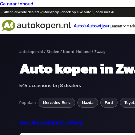
Ga naar inhoud
Alleen erkende dealers
Marktprijs-check op elke
auto
Zoek met AI
Auto's
Autowijzer
Leasen
Mark
autokopen.nl
/
Steden
/
Noord-Holland
/
Zwaag
Auto
kopen in
Zw
545
occasions bij
8
dealers
Populair:
Mercedes-Benz
Mazda
Ford
Toyot
Zoek alle occasions in
Zwaag