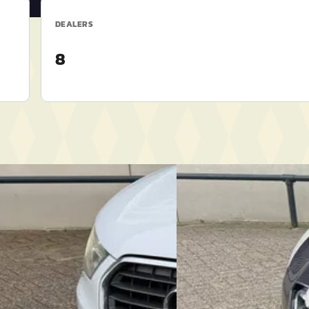
DEALERS
8
A
1
·
2011
Alfa Romeo Giulietta
·
S edition
1.4 T Progression
€ 2.950
05/mnd
2011 · 248.054 km · Benzine
Handgeschakeld
eprijsd