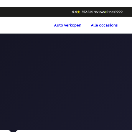
4,4
·
352.814
reviews
Sinds
1999
Auto
verkopen
Alle occasions