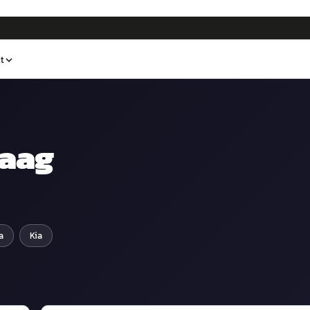
t
aag
a
Kia