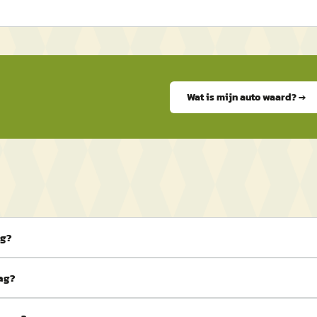
Wat is mijn auto waard? →
ag?
aag?