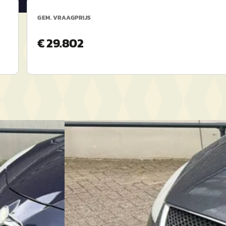
GEM. VRAAGPRIJS
€ 29.802
B
2011
Ford C-Max
·
2004
Focus 1.8-16V Trend
€ 950
 ·
Scherp geprijsd
2004 · 228.972 km · Benzine ·