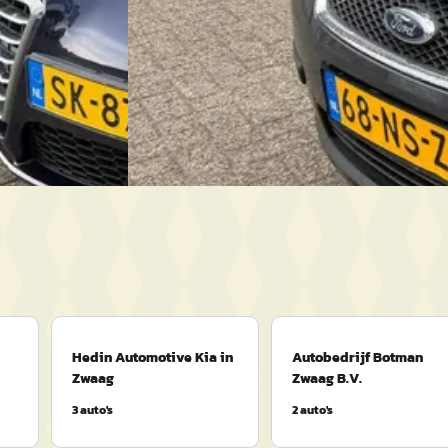
Handgeschakeld
Automotive Hoorn
· Zwaag
Bekijk aanbieding →
Vergelijk
Hedin Automotive Kia in
Autobedrijf Botman
Zwaag
Zwaag B.V.
3
auto's
2
auto's