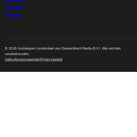
Over ons
Contact
Privacy
© 2026
Autokopen
(onderdeel van Dealerdirect Media B.V.). Alle rechten
voorbehouden.
Gebruiksvoorwaarden
Privacybeleid