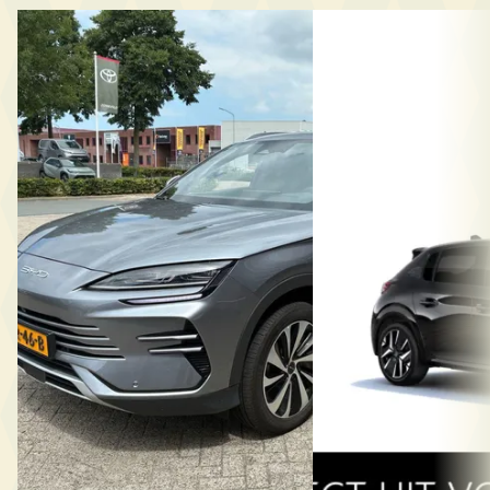
Nieuw binnen
NIEUW
A
A
BYD Seal U
·
2025
Peugeot 208
·
202
1.5 DM-i FWD Boost
GT
€ 29.945
€ 32.850
v.a. € 635/mnd
v.a. € 696/mnd
2025 · 13.100 km · Plug-in hybride ·
Boven markt
Automaat
2026 · 10 km · Hybride
Hedin Automotive Ford in
Van Mossel Peugeot 
Amsterdam-Zuidoost
· Amsterdam
Zuidoost
· Amsterdam 
Zuidoost
3,9
(
350
)
4,2
(
651
)
Gisteren geplaatst
Bekijk aanbieding →
Bekijk aanbieding →
Vergelijk