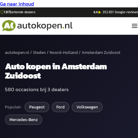
Ga naar inhoud
1.872
erkende dealers
4,4
·
352.831
Google-reviews
autokopen.nl
/
Steden
/
Noord-Holland
/
Amsterdam Zuidoost
Auto
kopen in
Amsterdam
Zuidoost
580
occasions bij
3
dealers
Populair:
Peugeot
Ford
Volkswagen
Mercedes-Benz