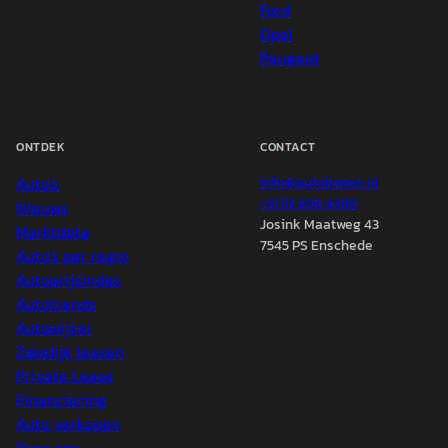
Ford
Opel
Peugeot
ONTDEK
CONTACT
Auto's
info@
autokopen.nl
+31 53 208 4490
Nieuws
Josink Maatweg 43
Marktdata
7545 PS Enschede
Auto's per regio
Autoprijsindex
Autotrends
Autowijzer
Zakelijk leasen
Private Lease
Financiering
Auto verkopen