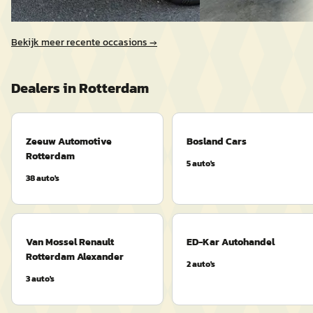
Vergelijk
Bekijk meer recente occasions →
Dealers in
Rotterdam
Zeeuw Automotive
Bosland Cars
Rotterdam
5
auto's
38
auto's
Van Mossel Renault
ED-Kar Autohandel
Rotterdam Alexander
2
auto's
3
auto's