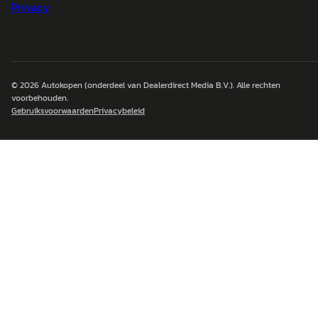
Privacy
© 2026
Autokopen
(onderdeel van Dealerdirect Media B.V.). Alle rechten
voorbehouden.
Gebruiksvoorwaarden
Privacybeleid