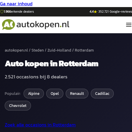
Ga naar inhoud
1.966
erkende dealers
4,4
·
352.721
Google-reviews
autokopen.nl
/
Steden
/
Zuid-Holland
/
Rotterdam
Auto
kopen in
Rotterdam
2.521
occasions bij
8
dealers
Populair:
Alpine
Opel
Renault
Cadillac
Chevrolet
Zoek alle occasions in
Rotterdam