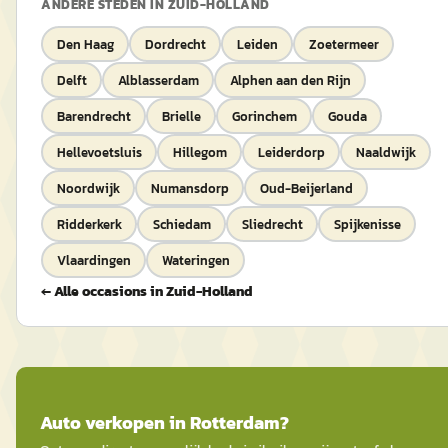
ANDERE STEDEN IN
ZUID-HOLLAND
Den Haag
Dordrecht
Leiden
Zoetermeer
Delft
Alblasserdam
Alphen aan den Rijn
Barendrecht
Brielle
Gorinchem
Gouda
Hellevoetsluis
Hillegom
Leiderdorp
Naaldwijk
Noordwijk
Numansdorp
Oud-Beijerland
Ridderkerk
Schiedam
Sliedrecht
Spijkenisse
Vlaardingen
Wateringen
← Alle occasions in
Zuid-Holland
Auto
verkopen in
Rotterdam
?