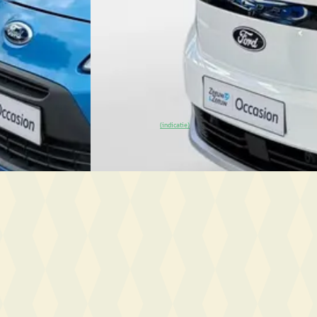
Marktconform
e · Handgeschakeld
2026 · 986 km · Elektrisch · Automaat
80
)
Ford Gouda
· Gouda
4,3
(
280
)
2 dagen geleden geplaatst
~
100
% SoH
Bekijk aanbieding →
(indicatie)
Vergelijk