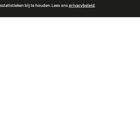
statistieken bij te houden. Lees ons
privacybeleid
.
 over financiële producten te beantwoorden. Wij verwijzen door naar erkende, AFM-v
IRE MERKEN
ONTDEK
wagen
Auto's
a
Nieuws