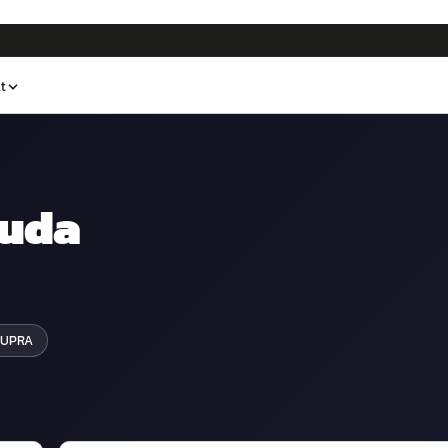
t
uda
CUPRA