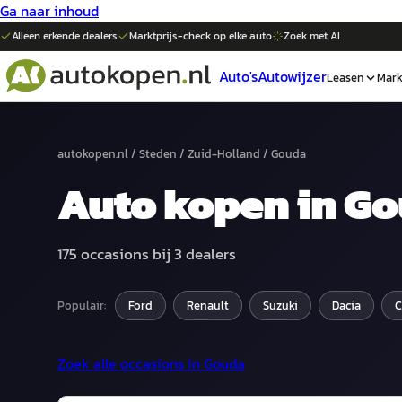
Ga naar inhoud
Alleen erkende dealers
Marktprijs-check op elke
auto
Zoek met AI
Auto's
Autowijzer
Leasen
Mark
autokopen.nl
/
Steden
/
Zuid-Holland
/
Gouda
Auto
kopen in
Go
175
occasions bij
3
dealers
Populair:
Ford
Renault
Suzuki
Dacia
Zoek alle occasions in
Gouda