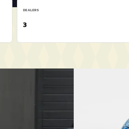
DEALERS
3
Nieuw binnen
 4
·
2025
B
Ford Ka
·
2009
range techno 52 kWh
1.2 Titanium
€ 4.150
45/mnd
v.a. € 88/mnd
eprijsd