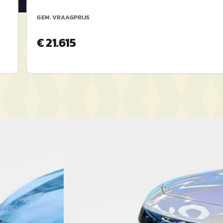
GEM. VRAAGPRIJS
€ 21.615
DEMO
Nieuw binnen
EV
A
Ford Explorer
·
2026
Premium Extended Range RWD 77 kWh
€ 44.012
v.a. € 933/mnd