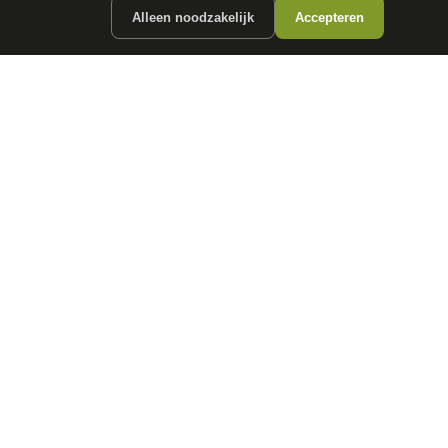
Alleen noodzakelijk
Accepteren
ergunde partners.
CONTACT
info@
autokopen.nl
+31 53 208 4490