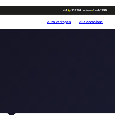
4,4
·
353.761
reviews
Sinds
1999
Auto
verkopen
Alle occasions