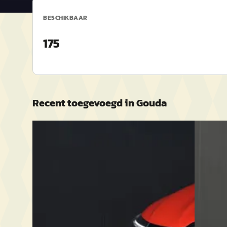
BESCHIKBAAR
175
Recent toegevoegd in
Gouda
C
EV
A
Renault Arkana
·
2021
Renault
TCe 140 EDC Intens
comfort 
€ 18.449
€ 30.449
v.a. € 391/mnd
v.a. € 6
Scherp geprijsd
Scherp g