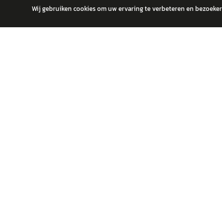
Wij gebruiken cookies om uw ervaring te verbeteren en bezoekers
autokopen.nl geeft geen financieel advies en is niet bevoegd om vragen
POPULA
Volks
Vind jouw volgende auto bij betrouwbare
Toyot
dealers.