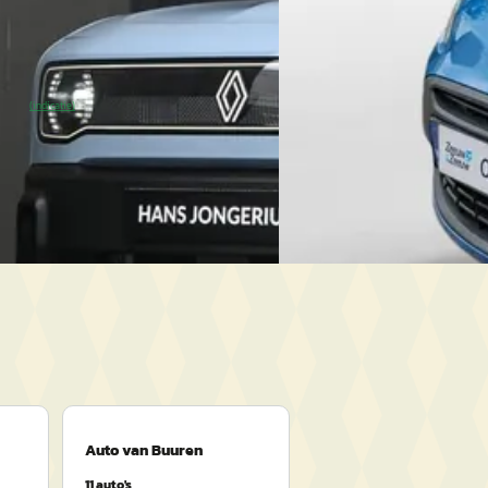
Boven markt
304 km · Elektrisch · Automaat
2009 · 73.336 km · Benzin
gerius Gouda
· Gouda
4,8
(
900
)
 SoH
Bekijk aanbieding →
Ford Gouda
· Gouda
4,3
(
2
(indicatie)
2 dagen geleden geplaatst
Bekijk aanbieding →
Vergelijk
Auto van Buuren
11
auto's