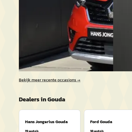
2021 · 83.766 km · Benzine · Automaat
2025 · 9.
Hans Jongerius Gouda
· Gouda
4,8
(
900
)
Hans Jon
Bekijk aanbieding →
~
98
%
Vergelijk
Vergelijk
Bekijk meer recente occasions →
Dealers in
Gouda
Hans Jongerius Gouda
Ford Gouda
19
auto's
18
auto's