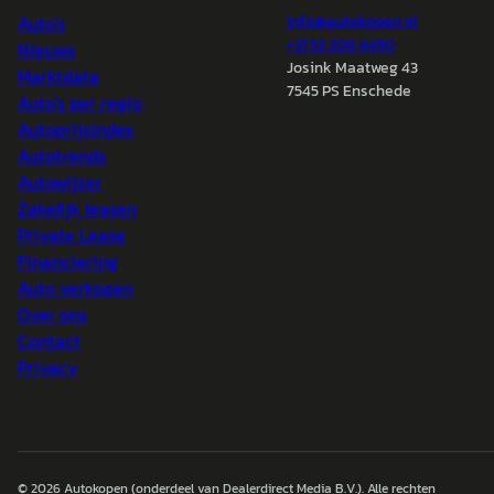
Auto's
info@
autokopen.nl
+31 53 208 4490
Nieuws
Josink Maatweg 43
Marktdata
7545 PS Enschede
Auto's per regio
Autoprijsindex
Autotrends
Autowijzer
Zakelijk leasen
Private Lease
Financiering
Auto verkopen
Over ons
Contact
Privacy
© 2026
Autokopen
(onderdeel van Dealerdirect Media B.V.). Alle rechten