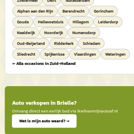
Zoetermeer
Delft
Alblasserdam
Alphen aan den Rijn
Barendrecht
Gorinchem
Gouda
Hellevoetsluis
Hillegom
Leiderdorp
Naaldwijk
Noordwijk
Numansdorp
Oud-Beijerland
Ridderkerk
Schiedam
Sliedrecht
Spijkenisse
Vlaardingen
Wateringen
← Alle occasions in
Zuid-Holland
Auto
verkopen in
Brielle
?
Ontvang direct een eerlijk bod via
ikwilvanmijnautoaf
.nl
Wat is mijn auto waard? →