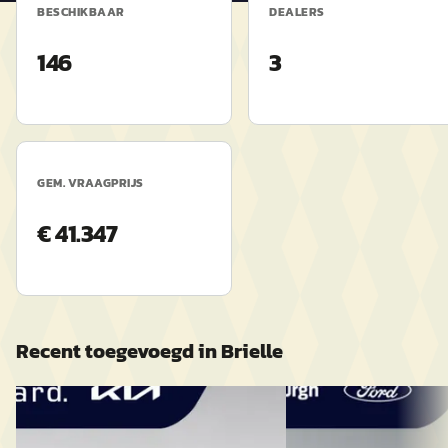
BESCHIKBAAR
DEALERS
146
3
GEM. VRAAGPRIJS
€ 41.347
Recent toegevoegd in
Brielle
C
D
Kia Ceed
·
2020
Ford EcoSport
·
20