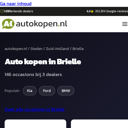
Ga naar inhoud
1.690
erkende dealers
4,4
·
352.814
Google-reviews
autokopen.nl
/
Steden
/
Zuid-Holland
/
Brielle
Auto
kopen in
Brielle
146
occasions bij
3
dealers
Populair:
Kia
Ford
BMW
Zoek alle occasions in
Brielle