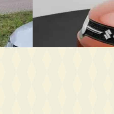
2018 · 79.152 km · Benzine · Handgeschakeld
 · Automaat
Auto Nassau
· Delft
Bekijk aanbieding →
Vergelijk