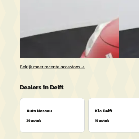
2012 · 63.267 km · Benzine · Handgeschakeld
2014 · 9
Auto Nassau
· Delft
Auto Na
Bekijk aanbieding →
Bekijk a
Vergelijk
Vergelijk
Bekijk meer recente occasions →
Dealers in
Delft
Auto Nassau
Kia Delft
29
auto's
19
auto's