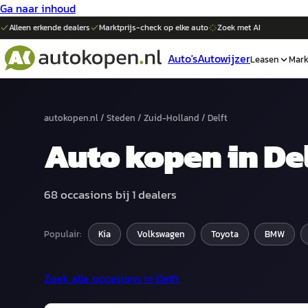
Ga naar inhoud
Alleen erkende dealers
Marktprijs-check op elke
auto
Zoek met AI
Auto's
Autowijzer
Leasen
Mark
autokopen.nl
/
Steden
/
Zuid-Holland
/
Delft
Auto
kopen in
De
68
occasions bij
1
dealers
Populair:
Kia
Volkswagen
Toyota
BMW
Zoek alle occasions in
Delft