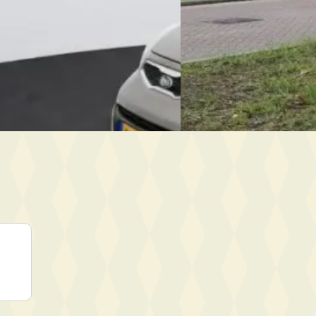
Boven markt
1.525 km · Benzine · Handgeschakeld
2025 · 10.291 km · Benzine
ssau
· Delft
anbieding →
Auto Nassau
· Delft
Bekijk aanbieding →
Vergelijk