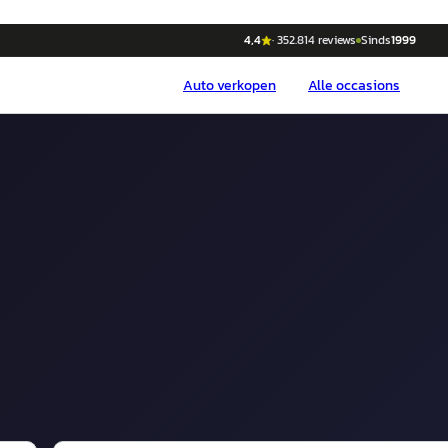
4,4
·
352.814
reviews
Sinds
1999
Auto
verkopen
Alle occasions