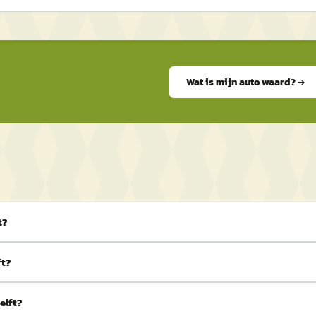
Wat is mijn auto waard? →
t?
ft?
elft?