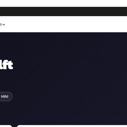
t
lft
MINI