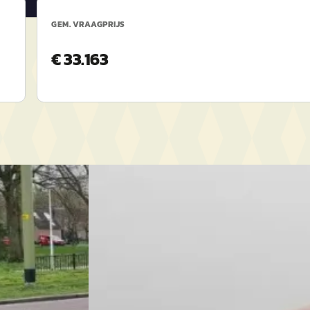
GEM. VRAAGPRIJS
€ 33.163
D
Suzuki Ignis
·
2018
d Select
1.2 Select TREKHAAK
€ 12.490
v.a. € 265/mnd
Scherp geprijsd