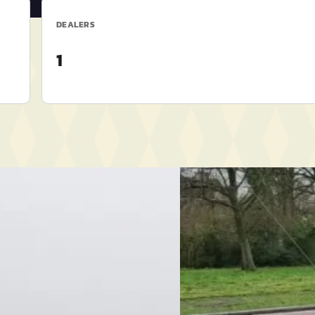
DEALERS
1
C
canto
·
2014
Suzuki Vitara
·
2025
T ExecutiveLine TREKHAAK
1.4 Boosterjet Smart Hybri
AUTOMAAT
€ 30.650
52/mnd
v.a. € 650/mnd
eprijsd