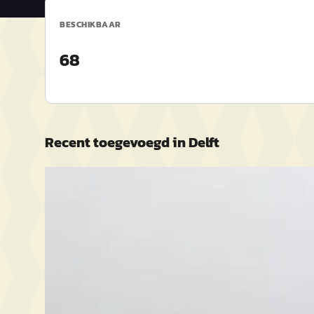
BESCHIKBAAR
68
Recent toegevoegd in
Delft
B
B
Suzuki Alto
·
2012
Kia Pi
1.0 Comfort Plus AIRCO
1.2 CVV
€ 4.250
€ 7.190
v.a. € 90/mnd
v.a. € 1
Boven markt
Scherp g