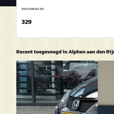
BESCHIKBAAR
329
Recent toegevoegd in
Alphen aan den Rij
B
A
Honda Civic
·
2016
Merced
1.8i Automaat Elegance
Estate 3
STOELVER
€ 13.900
€ 11.750
v.a. € 295/mnd
v.a. € 2
Scherp geprijsd