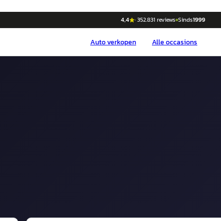
4,4
·
352.831
reviews
Sinds
1999
Auto
verkopen
Alle occasions