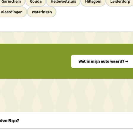
Gorinchem
Gouda
Hellevoetsluis
Hillegom
Leiderdorp
Vlaardingen
Wateringen
Wat is mijn auto waard? →
 den Rijn?