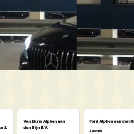
eprijsd
Scherp geprijsd
5.680 km · Plug-in hybride ·
2016 · 123.468 km · Benzin
t
Uw betrouwbare autobedri
uwbare autobedrijf in Alpen aan
den Rijn
· Alphen aan den 
· Alphen aan den Rijn
4,7
(
253
)
Bekijk aanbieding →
anbieding →
Vergelijk
Van Ekris Alphen aan
Ford Alphen aan den R
se &
den Rijn B.V.
4
auto's