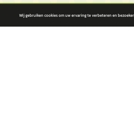
Wij gebruiken cookies om uw ervaring te verbeteren en bezoekers
autokopen.nl geeft geen financieel advies en is niet bevoegd om vragen
POPULA