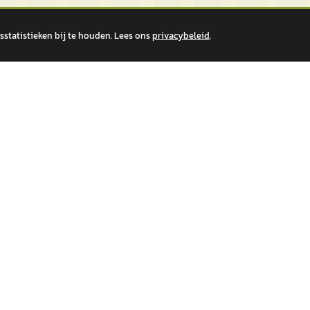
statistieken bij te houden. Lees ons
privacybeleid
.
 over financiële producten te beantwoorden. Wij verwijzen door naar erkende, AFM-v
IRE MERKEN
ONTDEK