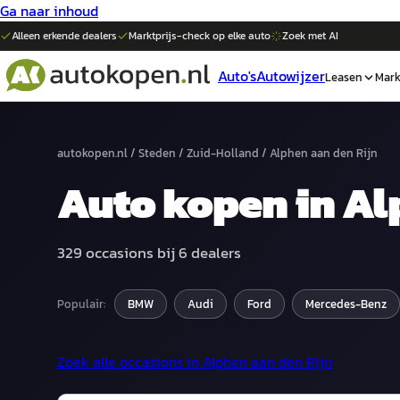
Ga naar inhoud
Alleen erkende dealers
Marktprijs-check op elke
auto
Zoek met AI
Auto's
Autowijzer
Leasen
Mark
autokopen.nl
/
Steden
/
Zuid-Holland
/
Alphen aan den Rijn
Auto
kopen in
Al
329
occasions bij
6
dealers
Populair:
BMW
Audi
Ford
Mercedes-Benz
Zoek alle occasions in
Alphen aan den Rijn