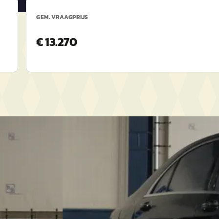
GEM. VRAAGPRIJS
€ 13.270
D
Mercedes-Benz S-Klasse
·
2015
 2027 / LEUKE
500 Lang Prestige Plus / ORIGINEEL NED +
NAP CERTIFICAAT ! ! !
€ 25.000
v.a. € 530/mnd