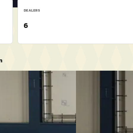
DEALERS
6
n
C
es-Benz C-Klasse
·
2016
Ford B-Max
·
2016
50 e Lease Edition / NAP /
1.0 EcoBoost Style / APK 6
WARMING / LEUKE AUTO ! ! !
AUTO ! !
€ 5.750
49/mnd
v.a. € 122/mnd