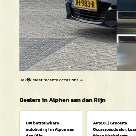
Scherp g
2016 · 161.512 km · Benzine · Automaat
2016 · 21
Automotive Centre Van Nieuwkerk Alphen
Automaa
aan den Rijn
· Alphen aan den Rijn
4,4
(
162
)
Bekijk aanbieding →
Uw betro
den Rijn
Vergelijk
Bekijk a
Vergelijk
Bekijk meer recente occasions →
Dealers in
Alphen aan den Rijn
Uw betrouwbare
AutoXL | Grootste
autobedrijf in Alpen aan
Occasionsdealer, Lea
den Rijn
Eigen Werkplaats