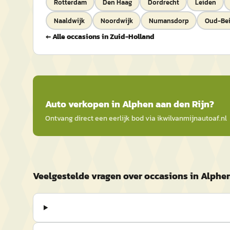
Rotterdam
Den Haag
Dordrecht
Leiden
Naaldwijk
Noordwijk
Numansdorp
Oud-Bei
← Alle occasions in
Zuid-Holland
Auto
verkopen in
Alphen aan den Rijn
?
Ontvang direct een eerlijk bod via
ikwilvanmijnautoaf
.nl
Veelgestelde vragen over occasions in Alphen