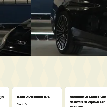
Scherp geprijsd
e · Handgeschakeld
2015 · 223.181 km · Benzine · Automaat
jf in Alpen aan
Uw betrouwbare autobedrijf in Alpen aan
Rijn
4,7
(
253
)
den Rijn
· Alphen aan den Rijn
4,7
(
253
)
Bekijk aanbieding →
Vergelijk
ijn
Baak Autocenter B.V.
Automotive Centre Van
Nieuwkerk Alphen aan
2
auto's
den Rijn