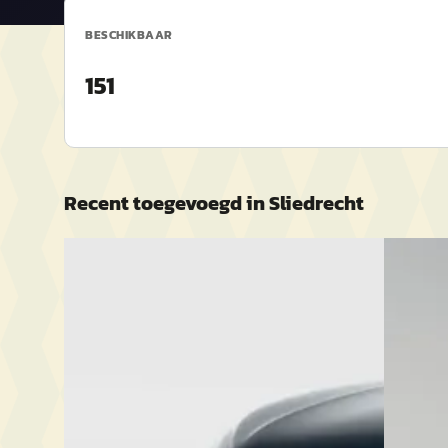
BESCHIKBAAR
151
Recent toegevoegd in
Sliedrecht
Nieuw binnen
C
A
Citroën
Volkswagen Tiguan
·
2026
MPV Plus
1.5 eHybrid 272pk DSG R-Line Edition
€ 33.945
€ 57.790
v.a. € 7
€ 52.995
2024 · 1