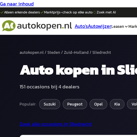
Ga naar inhoud
Alleen erkende dealers
Marktprijs-check op elke
auto
Zoek met AI
Auto's
Autowijzer
Leasen
Mark
autokopen.nl
/
Steden
/
Zuid-Holland
/
Sliedrecht
Auto
kopen in
Sl
151
occasions bij
4
dealers
Populair:
Suzuki
Peugeot
Opel
Kia
Vo
Zoek alle occasions in
Sliedrecht