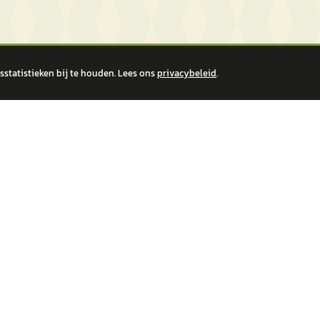
statistieken bij te houden. Lees ons
privacybeleid
.
 over financiële producten te beantwoorden. Wij verwijzen door naar erkende, AFM-v