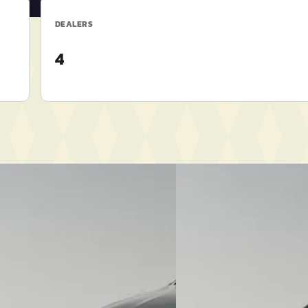
DEALERS
4
B
 Berlingo
·
2024
Kia Sportage
·
2023
 1.2 Turbo 110pk
GT 1.6 T-GDi Hybrid 230pk
€ 36.895
20/mnd
v.a. € 782/mnd
6.099 km · Benzine · Handgeschakeld
Marktconform