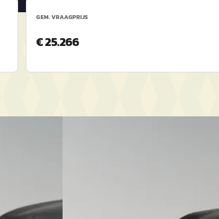
GEM. VRAAGPRIJS
€ 25.266
EV
A
Kia EV4
·
2026
GT-Line Business Edition 81.4 kWh
€ 42.250
v.a. € 896/mnd
Marktconform