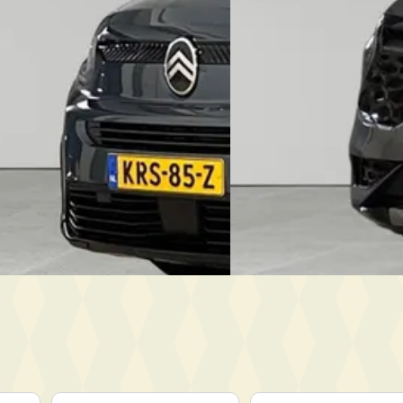
an Mill Sliedrecht
· Sliedrecht
2023 · 35.814 km · Hybride
De Waard Sliedrecht
· Slie
n geleden geplaatst
1214 dagen geleden geplaa
anbieding →
Bekijk aanbieding →
Vergelijk