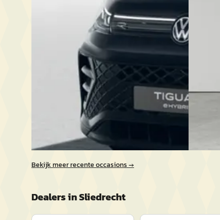
v.a. € 1.123/mnd
Mulder V
Boven markt
4,2
(
187
)
2026 · 1.500 km · Plug-in hybride · Automaat
647 dage
Ames Sales Outlet Sliedrecht
· Sliedrecht
Bekijk a
4,3
(
191
)
Vergelijk
-144 dagen geleden geplaatst
Bekijk aanbieding →
Vergelijk
Bekijk meer recente occasions →
Dealers in
Sliedrecht