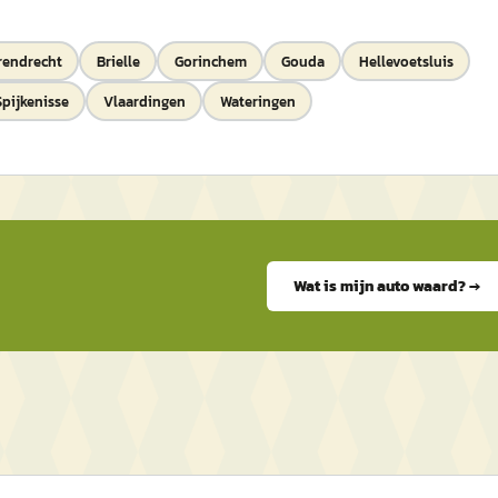
rendrecht
Brielle
Gorinchem
Gouda
Hellevoetsluis
Spijkenisse
Vlaardingen
Wateringen
Wat is mijn auto waard? →