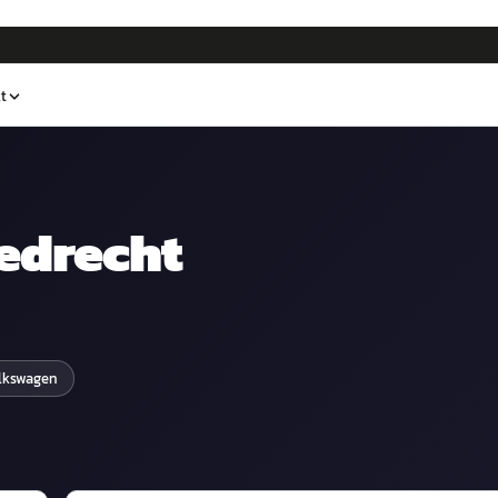
t
iedrecht
lkswagen