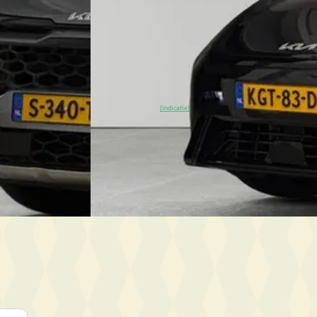
 · Automaat
2026 · 3.886 km · Elektrisch · Automaat
drecht
4,6
(
58
)
De Waard Sliedrecht
· Sliedrecht
4,6
(
58
)
tst
40 dagen geleden geplaatst
~
100
% SoH
Bekijk aanbieding →
(indicatie)
Vergelijk