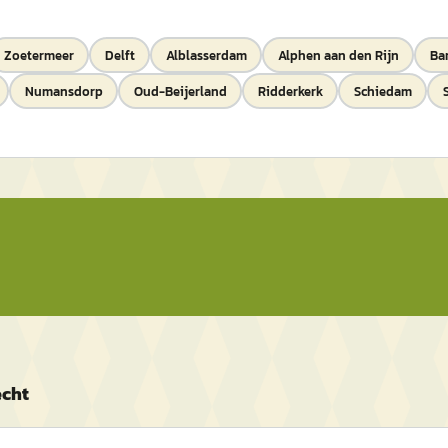
Zoetermeer
Delft
Alblasserdam
Alphen aan den Rijn
Ba
Numansdorp
Oud-Beijerland
Ridderkerk
Schiedam
echt