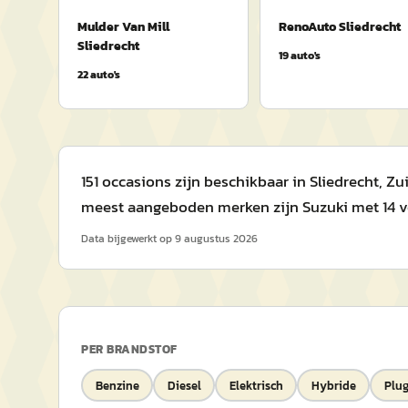
Mulder Van Mill
RenoAuto Sliedrecht
Sliedrecht
19
auto's
22
auto's
151 occasions zijn beschikbaar in Sliedrecht, Z
meest aangeboden merken zijn Suzuki met 14 vo
Data bijgewerkt op
9 augustus 2026
PER BRANDSTOF
Benzine
Diesel
Elektrisch
Hybride
Plug