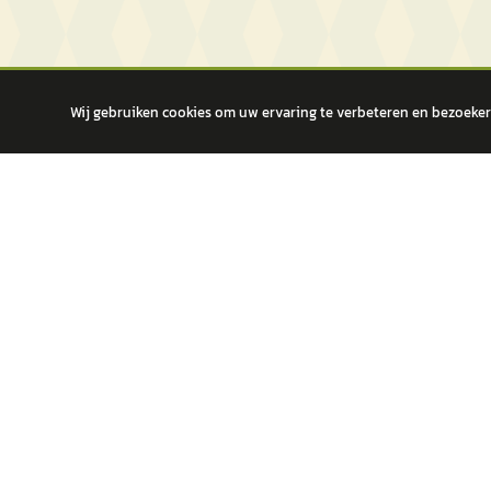
Wij gebruiken cookies om uw ervaring te verbeteren en bezoekers
autokopen.nl geeft geen financieel advies en is niet bevoegd om vragen