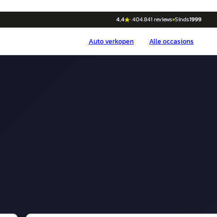
4,4
·
404.841
reviews
Sinds
1999
Auto
verkopen
Alle occasions