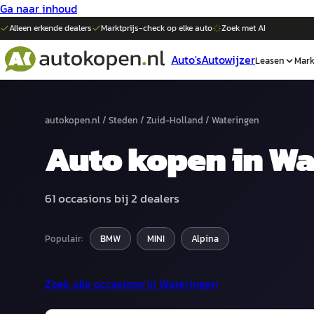
Ga naar inhoud
Alleen erkende dealers
Marktprijs-check op elke
auto
Zoek met AI
Auto's
Autowijzer
Leasen
Mark
autokopen.nl
/
Steden
/
Zuid-Holland
/
Wateringen
Auto
kopen in
Wa
61
occasions bij
2
dealers
Populair:
BMW
MINI
Alpina
Zoek alle occasions in
Wateringen