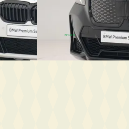
hybride ·
2025 · 21.530 km · Elektrisch · Automaat
Dusseldorp Wateringen
· Wateringen
ateringen
3,9
(
292
)
~
97
% SoH
Bekijk aanbieding →
(indicatie)
Vergelijk