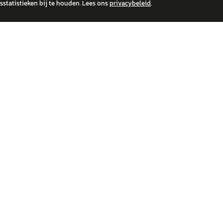
statistieken bij te houden. Lees ons
privacybeleid
.
 over financiële producten te beantwoorden. Wij verwijzen door naar erkende, AFM-v
IRE MERKEN
ONTDEK
wagen
Auto's
a
Nieuws