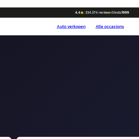
4,4
·
334.374
reviews
Sinds
1999
Auto
verkopen
Alle occasions