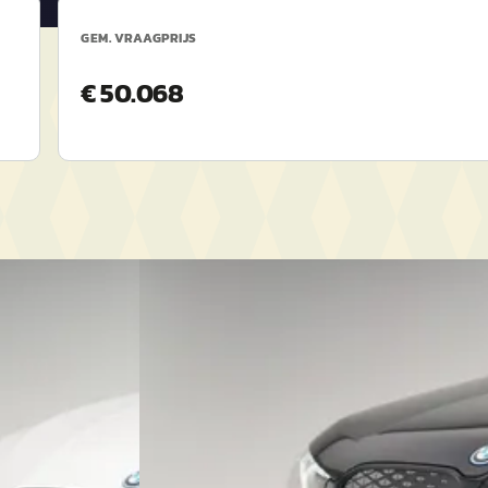
GEM. VRAAGPRIJS
€ 50.068
EV
A
BMW iX1
·
2025
ion Plus
xDrive30 67 kWh M Sport Edition
€ 51.750
v.a. € 1.097/mnd
Marktconform