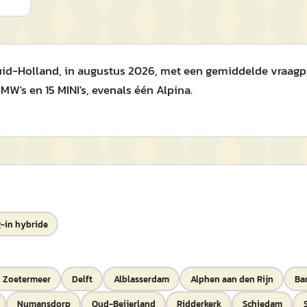
Zuid-Holland, in augustus 2026, met een gemiddelde vraagp
W's en 15 MINI's, evenals één Alpina.
-in hybride
Zoetermeer
Delft
Alblasserdam
Alphen aan den Rijn
Ba
Numansdorp
Oud-Beijerland
Ridderkerk
Schiedam