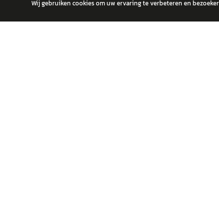
Wij gebruiken cookies om uw ervaring te verbeteren en bezoekers
autokopen.nl geeft geen financieel advies en is niet bevoegd om vragen
POPULA
Volks
Vind jouw volgende auto bij betrouwbare
Toyot
dealers.