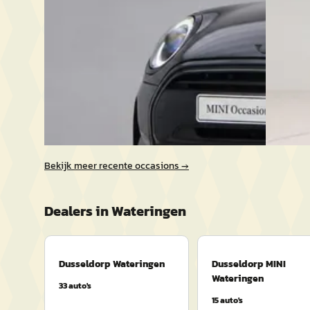
2023 · 41.160 km · Benzine · Automaat
2023 · 39
Automaa
Dusseldorp MINI Wateringen
· Wateringen
Bekijk aanbieding →
Dusseldo
3,9
(
292
)
Vergelijk
Bekijk a
Vergelijk
Bekijk meer recente occasions →
Dealers in
Wateringen
Dusseldorp Wateringen
Dusseldorp MINI
Wateringen
33
auto's
15
auto's