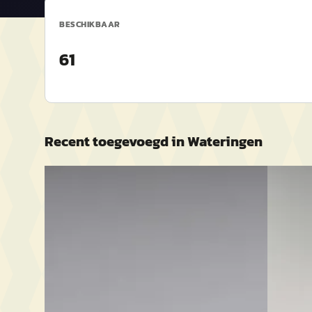
BESCHIKBAAR
61
Recent toegevoegd in
Wateringen
C
A
MINI 3-deurs
·
2023
BMW X
Cooper Camden Go Aut.
xDrive25
€ 24.950
€ 43.950
v.a. € 529/mnd
v.a. € 9
Marktconform
Marktco