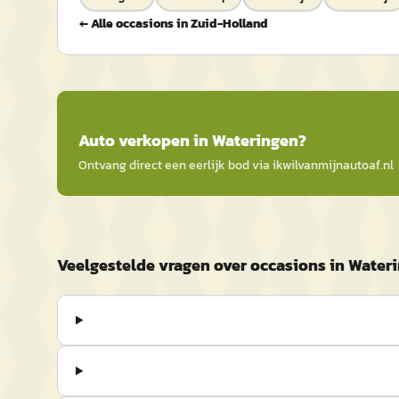
← Alle occasions in
Zuid-Holland
Auto
verkopen in
Wateringen
?
Ontvang direct een eerlijk bod via
ikwilvanmijnautoaf
.nl
Veelgestelde vragen over occasions in Water