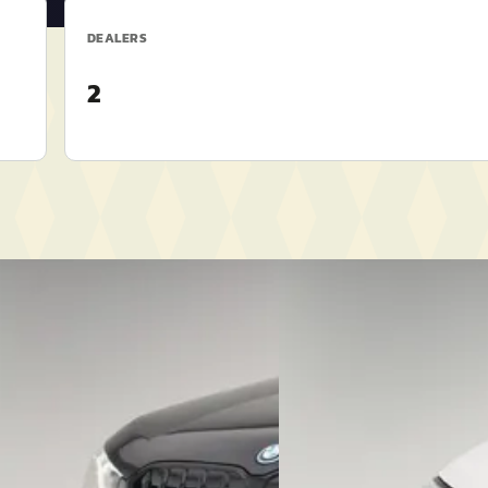
DEALERS
2
A
1
·
2023
BMW 3-Serie
·
2022
e
Touring 320e Business Edit
€ 33.450
32/mnd
v.a. € 709/mnd
nform
Marktconform