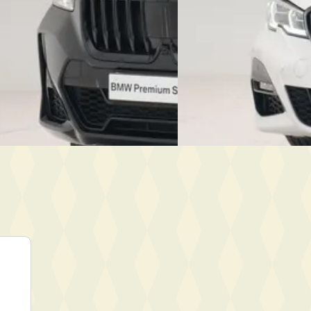
.362 km · Plug-in hybride ·
2022 · 88.745 km · Plug-in 
t
Automaat
rp Wateringen
· Wateringen
Dusseldorp Wateringen
· W
3,9
(
292
)
anbieding →
Bekijk aanbieding →
Vergelijk