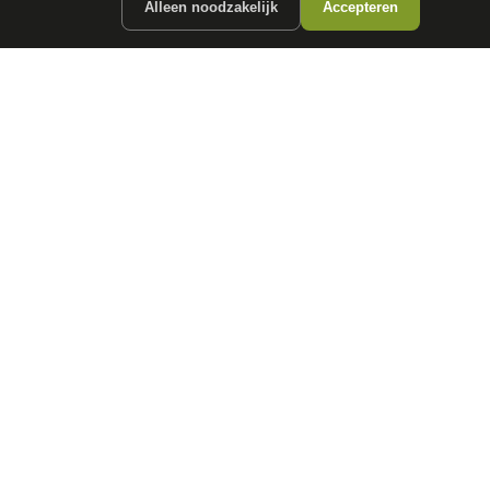
Alleen noodzakelijk
Accepteren
ergunde partners.
CONTACT
info@
autokopen.nl
+31 53 208 4490