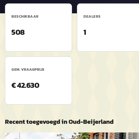
BESCHIKBAAR
DEALERS
508
1
GEM. VRAAGPRIJS
€ 42.630
Recent toegevoegd in
Oud-Beijerland
Alfa Romeo Spider
·
1975
Jaguar "E" Type
·
1