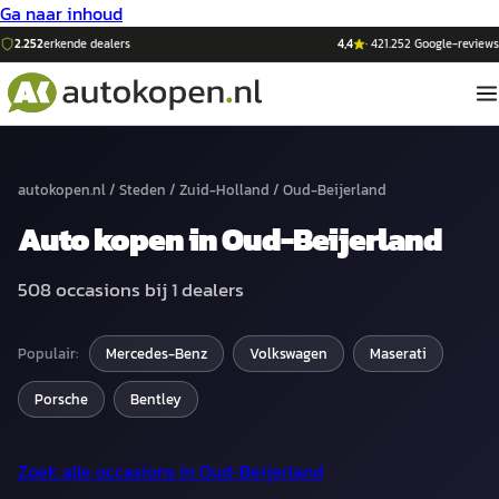
Ga naar inhoud
2.252
erkende dealers
4,4
·
421.252
Google-reviews
autokopen.nl
/
Steden
/
Zuid-Holland
/
Oud-Beijerland
Auto
kopen in
Oud-Beijerland
508
occasions bij
1
dealers
Populair:
Mercedes-Benz
Volkswagen
Maserati
Porsche
Bentley
Zoek alle occasions in
Oud-Beijerland