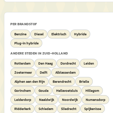
PER BRANDSTOF
Benzine
Diesel
Elektrisch
Hybride
Plug-in hybride
ANDERE STEDEN IN
ZUID-HOLLAND
Rotterdam
Den Haag
Dordrecht
Leiden
Zoetermeer
Delft
Alblasserdam
Alphen aan den Rijn
Barendrecht
Brielle
Gorinchem
Gouda
Hellevoetsluis
Hillegom
Leiderdorp
Naaldwijk
Noordwijk
Numansdorp
Ridderkerk
Schiedam
Sliedrecht
Spijkenisse