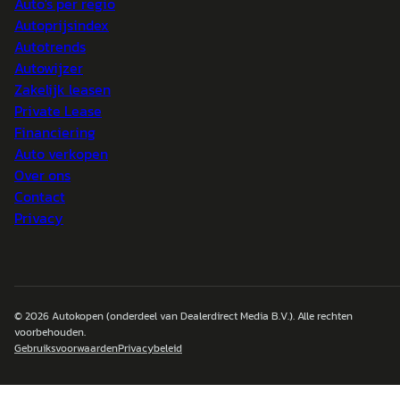
Auto's per regio
Autoprijsindex
Autotrends
Autowijzer
Zakelijk leasen
Private Lease
Financiering
Auto verkopen
Over ons
Contact
Privacy
© 2026
Autokopen
(onderdeel van Dealerdirect Media B.V.). Alle rechten
voorbehouden.
Gebruiksvoorwaarden
Privacybeleid