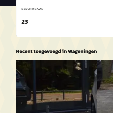
BESCHIKBAAR
23
Recent toegevoegd in
Wageningen
Kia Picanto
·
2016
Kia Pi
1.0 CVVT EconomyPlusLine
1.0 CVV
€ 6.650
€ 9.950
v.a. € 141/mnd
v.a. € 21
Scherp geprijsd
Scherp g