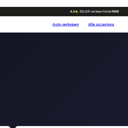
4,4
·
352.831
reviews
Sinds
1999
Auto
verkopen
Alle occasions