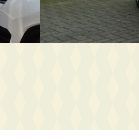
e · Handgeschakeld
2018 · 170.914 km · Diesel · Handgeschakeld
geningen
Autobedrijf Rové B.V.
· Wageningen
Bekijk aanbieding →
Vergelijk