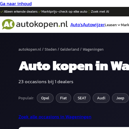
Ga naar inhoud
Alleen erkende dealers
Marktprijs-check op elke
auto
Zoek met AI
Auto's
Autowijzer
Leasen
Mark
autokopen.nl
/
Steden
/
Gelderland
/
Wageningen
Auto
kopen in
Wa
23
occasions bij
1
dealers
Populair:
Opel
Fiat
SEAT
Audi
Jeep
Zoek alle occasions in
Wageningen