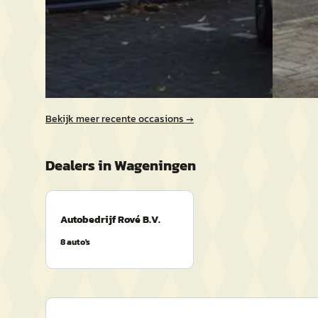
2016 · 131.767 km · Benzine · Handgeschakeld
2019 · 7
Autobedrijf Rové B.V.
· Wageningen
Autobedr
Bekijk aanbieding →
Bekijk a
Vergelijk
Vergelijk
Bekijk meer recente occasions →
Dealers in
Wageningen
Autobedrijf Rové B.V.
8
auto's