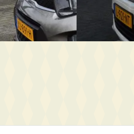
2.475 km · Benzine · Handgeschakeld
2021 · 142.730 km · Benzin
ijf Rové B.V.
· Wageningen
Autobedrijf Rové B.V.
· Wa
anbieding →
Bekijk aanbieding →
Vergelijk