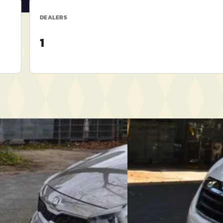
DEALERS
1
canto
·
2019
Peugeot 108
·
2021
T EconomyPlusLine
1.0 e-VTi Active
€ 7.950
1/mnd
v.a. € 169/mnd
eprijsd
Marktconform