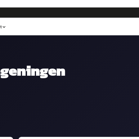
t
geningen