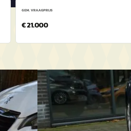
GEM. VRAAGPRIJS
€ 21.000
SEAT Leon
·
2018
1.6 TDI Style Navi Lmv Cv
€ 9.950
v.a. € 211/mnd
Scherp geprijsd